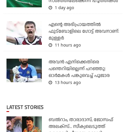
നാശത്തിലേക്കെന്ന് ഹൂത്തികള്‍
1 day ago
എന്റെ അഭിപ്രായത്തില്‍
ഫുട്‌ബോളിലെ ഗോട്ട് അവനാണ്:
മുള്ളര്‍
11 hours ago
അവന്‍ എനിക്കെതിരെ
പന്തെറിയില്ലെന്ന് പറഞ്ഞു:
ഓര്‍മകള്‍ പങ്കുവെച്ച് പൂജാര
13 hours ago
LATEST STORIES
ബല്‍റാം, താരാദാസ്, ജോസഫ്
അലക്‌സ്... സീക്വലെടുത്ത്