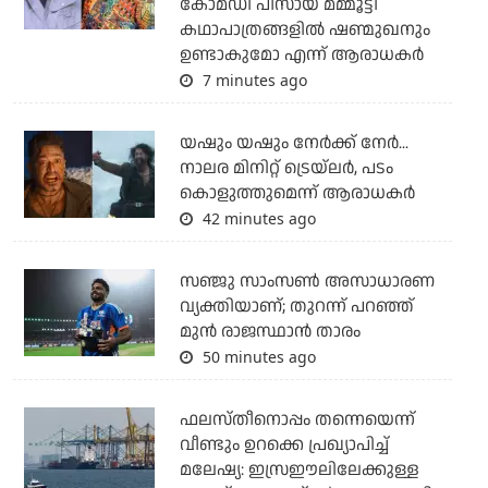
കോമഡി പീസായ മമ്മൂട്ടി
കഥാപാത്രങ്ങളില്‍ ഷണ്മുഖനും
ഉണ്ടാകുമോ എന്ന് ആരാധകര്‍
7 minutes ago
യഷും യഷും നേര്‍ക്ക് നേര്‍...
നാലര മിനിറ്റ് ട്രെയ്‌ലര്‍, പടം
കൊളുത്തുമെന്ന് ആരാധകര്‍
42 minutes ago
സഞ്ജു സാംസണ്‍ അസാധാരണ
വ്യക്തിയാണ്; തുറന്ന് പറഞ്ഞ്
മുന്‍ രാജസ്ഥാന്‍ താരം
50 minutes ago
ഫലസ്തീനൊപ്പം തന്നെയെന്ന്
വീണ്ടും ഉറക്കെ പ്രഖ്യാപിച്ച്
മലേഷ്യ: ഇസ്രഈലിലേക്കുള്ള