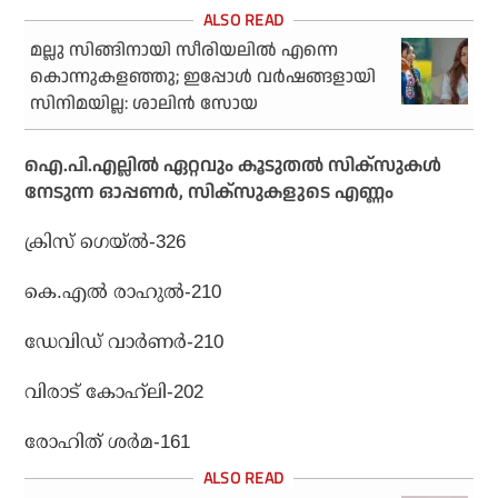
മല്ലു സിങ്ങിനായി സീരിയലിൽ എന്നെ
കൊന്നുകളഞ്ഞു; ഇപ്പോൾ വർഷങ്ങളായി
സിനിമയില്ല: ശാലിൻ സോയ
ഐ.പി.എല്ലില്‍ ഏറ്റവും കൂടുതല്‍ സിക്‌സുകള്‍
നേടുന്ന ഓപ്പണര്‍, സിക്‌സുകളുടെ എണ്ണം
ക്രിസ് ഗെയ്ല്‍-326
കെ.എല്‍ രാഹുല്‍-210
ഡേവിഡ് വാര്‍ണര്‍-210
വിരാട് കോഹ്‌ലി-202
രോഹിത് ശര്‍മ-161