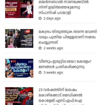
ഒയര്‍സബാൽ നാണക്കേടിൽ
നിന്ന് ഉയിർത്തെഴുന്നേറ്റ
സ്പാനിഷ് പടയാളി
2 days ago
കേന്ദ്രം തിരുത്തുക തന്നെ വേണ്ടി
വരും പുതിയ പിള്ളേരാണ് സമരം
ചെയ്യുന്നത്
2 weeks ago
വീണ്ടും ഇരുട്ടിലായോ കേരളം?
ജനങ്ങൾ പ്രതികരിക്കുന്നു
3 weeks ago
23 വർഷത്തിന് ശേഷം
കോഴിക്കോട് മെഡിക്കൽ
കോളേജ് എസ്.എഫ്.ഐ