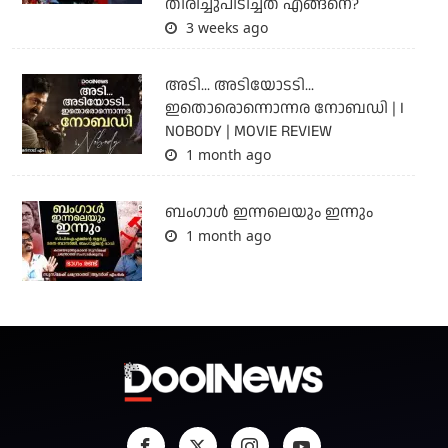
തിരിച്ചുപിടിച്ചത് എങ്ങനെ?
3 weeks ago
അടി... അടിയോടടി...
ഇതൊരൊന്നൊന്നര നോബഡി | I
NOBODY | MOVIE REVIEW
1 month ago
ബംഗാള്‍ ഇന്നലെയും ഇന്നും
1 month ago