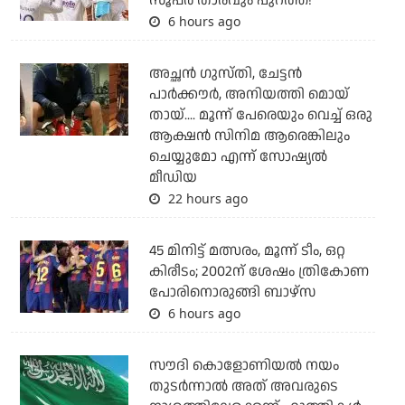
സൂപ്പര്‍ താരവും പുറത്ത്!
6 hours ago
അച്ഛന്‍ ഗുസ്തി, ചേട്ടന്‍
പാര്‍ക്കൗര്‍, അനിയത്തി മൊയ്
തായ്.... മൂന്ന് പേരെയും വെച്ച് ഒരു
ആക്ഷന്‍ സിനിമ ആരെങ്കിലും
ചെയ്യുമോ എന്ന് സോഷ്യല്‍
മീഡിയ
22 hours ago
45 മിനിട്ട് മത്സരം, മൂന്ന് ടീം, ഒറ്റ
കിരീടം; 2002ന് ശേഷം ത്രികോണ
പോരിനൊരുങ്ങി ബാഴ്‌സ
6 hours ago
സൗദി കൊളോണിയല്‍ നയം
തുടര്‍ന്നാല്‍ അത് അവരുടെ