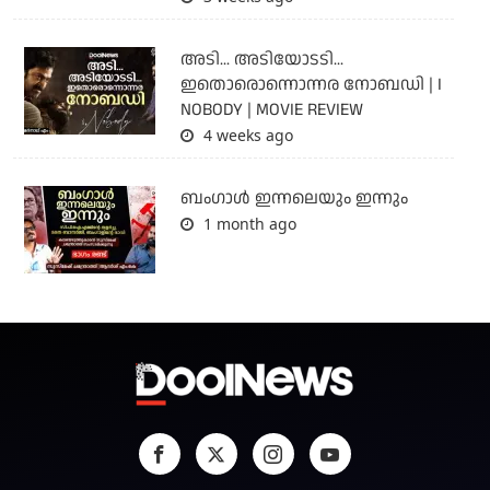
അടി... അടിയോടടി...
ഇതൊരൊന്നൊന്നര നോബഡി | I
NOBODY | MOVIE REVIEW
4 weeks ago
ബംഗാള്‍ ഇന്നലെയും ഇന്നും
1 month ago