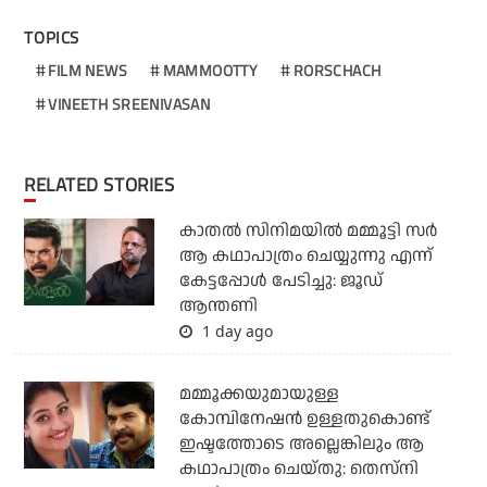
TOPICS
FILM NEWS
MAMMOOTTY
RORSCHACH
VINEETH SREENIVASAN
RELATED STORIES
കാതൽ സിനിമയിൽ മമ്മൂട്ടി സർ
ആ കഥാപാത്രം ചെയ്യുന്നു എന്ന്
കേട്ടപ്പോൾ പേടിച്ചു: ജൂഡ്
ആന്തണി
1 day ago
മമ്മൂക്കയുമായുള്ള
കോമ്പിനേഷൻ ഉള്ളതുകൊണ്ട്
ഇഷ്ടത്തോടെ അല്ലെങ്കിലും ആ
കഥാപാത്രം ചെയ്തു: തെസ്നി