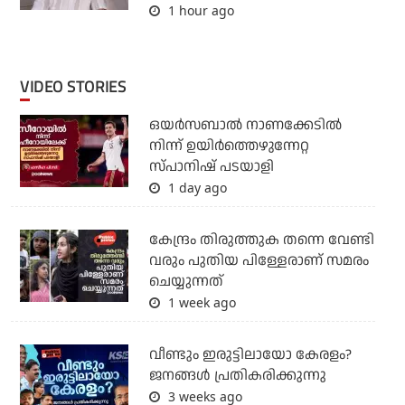
1 hour ago
VIDEO STORIES
ഒയര്‍സബാൽ നാണക്കേടിൽ
നിന്ന് ഉയിർത്തെഴുന്നേറ്റ
സ്പാനിഷ് പടയാളി
1 day ago
കേന്ദ്രം തിരുത്തുക തന്നെ വേണ്ടി
വരും പുതിയ പിള്ളേരാണ് സമരം
ചെയ്യുന്നത്
1 week ago
വീണ്ടും ഇരുട്ടിലായോ കേരളം?
ജനങ്ങൾ പ്രതികരിക്കുന്നു
3 weeks ago