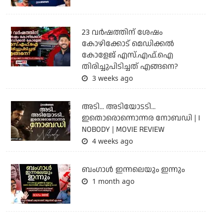
23 വർഷത്തിന് ശേഷം
കോഴിക്കോട് മെഡിക്കൽ
കോളേജ് എസ്.എഫ്.ഐ
തിരിച്ചുപിടിച്ചത് എങ്ങനെ?
3 weeks ago
അടി... അടിയോടടി...
ഇതൊരൊന്നൊന്നര നോബഡി | I
NOBODY | MOVIE REVIEW
4 weeks ago
ബംഗാള്‍ ഇന്നലെയും ഇന്നും
1 month ago