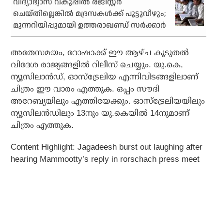
വി​ദ്യാ​ഭ്യാ​സ വ​കു​പ്പി​ൽ ര​ജി​സ്റ്റ​ർ
ചെയ്തില്ലെങ്കിൽ മദ്രസകൾക്ക് പൂട്ടുവീഴും;
മുന്നറിയിപ്പുമായി ഉത്തരാഖണ്ഡ് സർക്കാർ
അതേസമയം, റോഷാക്ക് ഈ ആഴ്ച കൂടുതല്‍
വിദേശ രാജ്യങ്ങളില്‍ റിലീസ് ചെയ്യും. യു.കെ,
ന്യൂസിലാന്‍ഡ്, ഓസ്ട്രേലിയ എന്നിവിടങ്ങളിലാണ്
ചിത്രം ഈ വാരം എത്തുക. ഒപ്പം സൗദി
അറേബ്യയിലും എത്തിയേക്കും. ഓസ്ട്രേലിയയിലും
ന്യൂസിലന്‍ഡിലും 13നും യു.കെയില്‍ 14നുമാണ്
ചിത്രം എത്തുക.
Content Highlight:
Jagadeesh burst out laughing after
hearing Mammootty’s reply in rorschach press meet