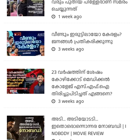
വരും പുതിയ പിള്ളേരാണ് സമരം
ചെയ്യുന്നത്
1 week ago
വീണ്ടും ഇരുട്ടിലായോ കേരളം?
ജനങ്ങൾ പ്രതികരിക്കുന്നു
3 weeks ago
23 വർഷത്തിന് ശേഷം
കോഴിക്കോട് മെഡിക്കൽ
കോളേജ് എസ്.എഫ്.ഐ
തിരിച്ചുപിടിച്ചത് എങ്ങനെ?
3 weeks ago
അടി... അടിയോടടി...
ഇതൊരൊന്നൊന്നര നോബഡി | I
NOBODY | MOVIE REVIEW