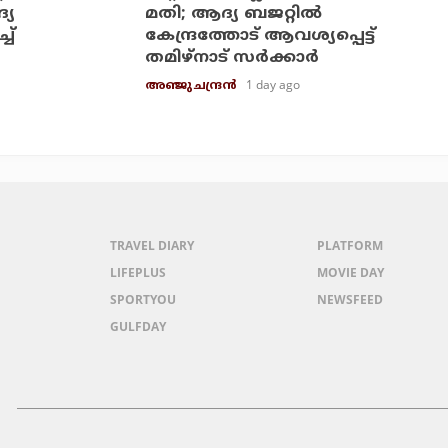
്യ
മതി; ആദ്യ ബജറ്റില്‍
ച്
കേന്ദ്രത്തോട് ആവശ്യപ്പെട്ട്
തമിഴ്‌നാട് സര്‍ക്കാര്‍
1 day ago
അഞ്ജു ചന്ദ്രന്‍
TRAVEL DIARY
PLATFORM
LIFEPLUS
MOVIE DAY
SPORTYOU
NEWSFEED
GULFDAY