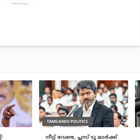
TAMILNADU
TAMILNADU POLITICS
്:
നീറ്റ് വേണ്ട, പ്ലസ് ടു മാര്‍ക്ക്