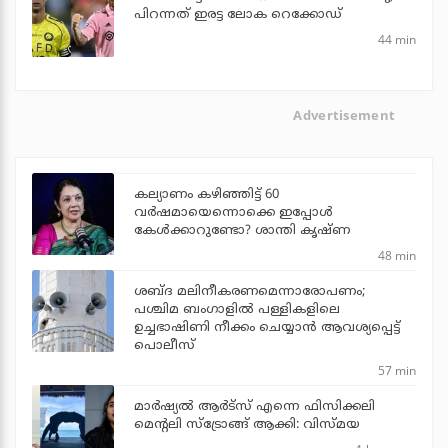
പിറന്നത് ഇരട്ട ലോക റെക്കോഡ്
44 min
Advertisement
കല്യാണം കഴിഞ്ഞിട്ട് 60
വർഷമായെന്നൊക്കെ ഇപ്പോൾ
കേൾക്കാറുണ്ടോ? ശാന്തി കൃഷ്ണ
48 min
ശബ്ദ മലിനീകരണമെന്നാരോപണം;
പശ്ചിമ ബംഗാളില്‍ പള്ളികളിലെ
ഉച്ചഭാഷിണി നീക്കം ചെയ്യാന്‍ ആവശ്യപ്പെട്ട്
പൊലീസ്
57 min
മാർഷ്യൽ ആർട്സ് എന്നെ ഫിസിക്കലി
മെന്റലി സ്ട്രോങ്ങ് ആക്കി: വിസ്മയ