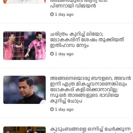
അജണ്ടയുടെ ആദ്യ പടി:
പിണറായി വിജയന്‍
1 day ago
ചരിത്രം കുറിച്ച് ലിയോ;
ലോകകപ്പിന് ശേഷം തൂക്കിയത്
ഇതിഹാസ നേട്ടം
1 day ago
അങ്ങനെയൊരു ബൗളറെ, അവന്‍
ഇനി എത്ര മികച്ചവനാണെങ്കിലും
ലോകകപ്പ് കളിപ്പിക്കാനാവില്ല;
സൂപ്പര്‍ താരങ്ങളുടെ ഭാവിയെ
കുറിച്ച് ചോപ്ര
1 day ago
കുടുംബങ്ങളെ ഒന്നിച്ച് ചേര്‍ക്കുന്ന