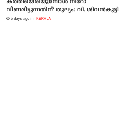
കത്തിയെരിയുമ്പോള്‍ നീറോ
വീണമീട്ടുന്നതിന്' തുല്യം: വി. ശിവന്‍കുട്ടി
5 days ago
KERALA