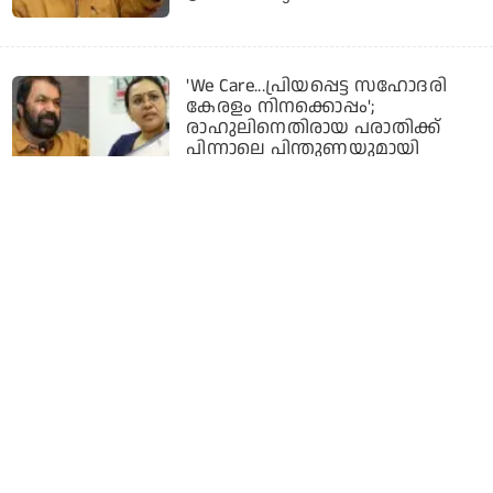
'We Care...പ്രിയപ്പെട്ട സഹോദരി
കേരളം നിനക്കൊപ്പം';
രാഹുലിനെതിരായ പരാതിക്ക്
പിന്നാലെ പിന്തുണയുമായി
ശിവൻകുട്ടിയും വീണാ ജോർജും
8 months ago
ലേബര്‍ കോഡിനെ ശക്തമായി
എതിര്‍ക്കാന്‍ കേരളം; ട്രേഡ്
യൂണിയനുകളുമായി നാളെ ചര്‍ച്ച;
ലേബര്‍ കോണ്‍ക്ലേവ് ഡിസംബറില്‍
8 months ago
ടീന ജോസ് ട്വന്റി 20യുടെ പ്രചാരക;
സംഘടന നിലപാട് വ്യക്തമാക്കണം:
വി.ശിവൻകുട്ടി