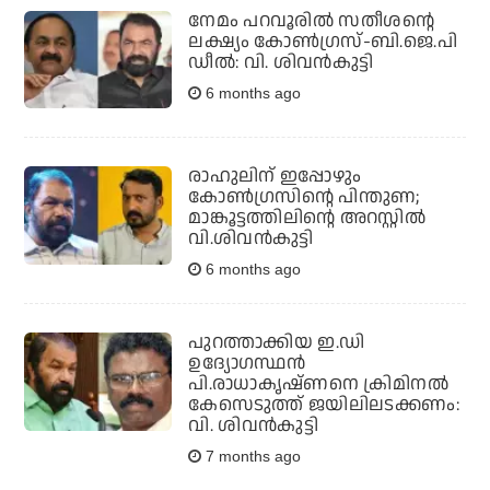
നേമം പറവൂരിൽ സതീശന്റെ
ലക്ഷ്യം കോൺഗ്രസ്-ബി.ജെ.പി
ഡീൽ: വി. ശിവൻകുട്ടി
6 months ago
രാഹുലിന് ഇപ്പോഴും
കോൺഗ്രസിന്റെ പിന്തുണ;
മാങ്കൂട്ടത്തിലിന്റെ അറസ്റ്റിൽ
വി.ശിവൻകുട്ടി
6 months ago
പുറത്താക്കിയ ഇ.ഡി
ഉദ്യോഗസ്ഥന്‍
പി.രാധാകൃഷ്ണനെ ക്രിമിനല്‍
കേസെടുത്ത് ജയിലിലടക്കണം:
വി. ശിവന്‍കുട്ടി
7 months ago