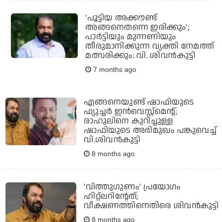
'പൂട്ടിയ അക്കൗണ്ട്
അങ്ങനെതന്നെ ഇരിക്കും';
പാർട്ടിയും മുന്നണിയും
തീരുമാനിക്കുന്ന വ്യക്തി നേമത്ത്
മത്സരിക്കും: വി. ശിവൻകുട്ടി
7 months ago
എങ്ങനെയുണ്ട് ഷാഫിയുടെ
ഫ്യുച്ചർ ഇന്‍വെസ്റ്റ്മെന്റ്;
രാഹുലിനെ കുറിച്ചുള്ള
ഷാഫിയുടെ അഭിമുഖം പങ്കുവെച്ച്
വി.ശിവൻകുട്ടി
8 months ago
'വിത്തുഗുണം' പ്രയോഗം
ഹിറ്റ്‌ലറിന്റേത്;
വീക്ഷണത്തിനെതിരെ ശിവന്‍കുട്ടി
8 months ago