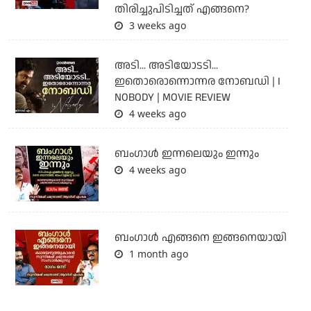
തിരിച്ചുപിടിച്ചത് എങ്ങനെ?
3 weeks ago
അടി... അടിയോടടി...
ഇതൊരൊന്നൊന്നര നോബഡി | I
NOBODY | MOVIE REVIEW
4 weeks ago
ബംഗാള്‍ ഇന്നലെയും ഇന്നും
4 weeks ago
ബം​ഗാൾ എങ്ങനെ ഇങ്ങനെയായി
1 month ago