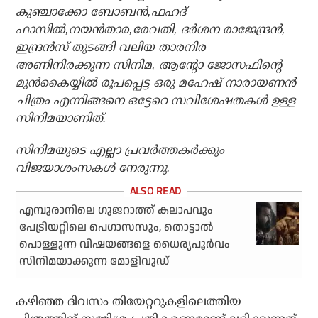
കുഞ്ചാക്കോ ബോബന്‍,ഫഹദ്
ഫാസില്‍,നയന്‍താര,രേവതി, ദര്‍ശന രാജേന്ദ്രന്‍,
ഇന്ദ്രന്‍സ് തുടങ്ങി വലിയ താരനിര
അണിനിരക്കുന്ന സിനിമ, ആന്റോ ജോസഫിന്റെ
മുന്‍കൈയ്യില്‍ രൂപപ്പെട്ട ഒരു മഹേഷ് നാരായണന്‍
ചിത്രം എന്നിങ്ങനെ ഒട്ടേറെ സവിശേഷതകള്‍ ഉള്ള
സിനിമയാണിത്.
സിനിമയുടെ എല്ലാ പ്രവര്‍ത്തകര്‍ക്കും
വിജയാശംസകള്‍ നേരുന്നു.
എമ്പുരാനിലെ ഗുജറാത്ത് കലാപവും
പേട്രിയറ്റിലെ പെഗാസസും, തൊട്ടാല്‍
പൊള്ളുന്ന വിഷയങ്ങളെ ധൈര്യപൂര്‍വം
സിനിമയാക്കുന്ന മോളിവുഡ്
കഴിഞ്ഞ ദിവസം തിയേറ്ററുകളിലെത്തിയ