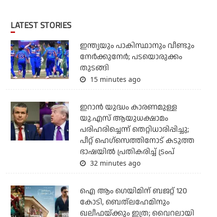
LATEST STORIES
ഇന്ത്യയും പാകിസ്ഥാനും വീണ്ടും
നേര്‍ക്കുനേര്‍; പടയൊരുക്കം
തുടങ്ങി
15 minutes ago
ഇറാന്‍ യുദ്ധം കാരണമുള്ള
യു.എസ് ആയുധക്ഷാമം
പരിഹരിച്ചെന്ന് തെറ്റിധാരിപ്പിച്ചു;
പീറ്റ് ഹെഗ്‌സെത്തിനോട് കടുത്ത
ഭാഷയില്‍ പ്രതികരിച്ച് ട്രംപ്
32 minutes ago
ഐ ആം ഗെയിമിന് ബജറ്റ് 120
കോടി, ബെത്‌ലഹേമിനും
ഖലീഫയ്ക്കും ഇത്ര; വൈറലായി