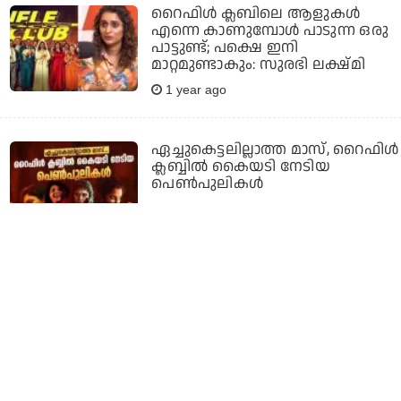
റൈഫിള്‍ ക്ലബിലെ ആളുകള്‍
എന്നെ കാണുമ്പോള്‍ പാടുന്ന ഒരു
പാട്ടുണ്ട്; പക്ഷെ ഇനി
മാറ്റമുണ്ടാകും: സുരഭി ലക്ഷ്മി
1 year ago
ഏച്ചുകെട്ടലില്ലാത്ത മാസ്, റൈഫിള്‍
ക്ലബ്ബില്‍ കൈയടി നേടിയ
പെണ്‍പുലികള്‍
1 year ago
ഹിന്ദിയിലൊന്നും ഇങ്ങനെ
നടക്കില്ലെന്ന് അനുരാഗ് സാര്‍;
മലയാളികളെ കുറിച്ച്
അദ്ദേഹത്തിന് നല്ല
അഭിപ്രായമാണ്: സുരഭി
1 year ago