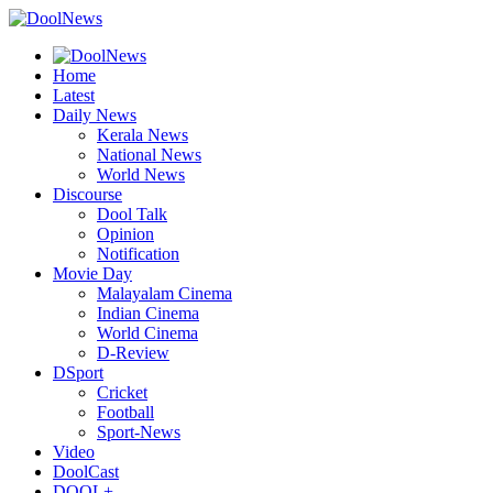
Home
Latest
Daily News
Kerala News
National News
World News
Discourse
Dool Talk
Opinion
Notification
Movie Day
Malayalam Cinema
Indian Cinema
World Cinema
D-Review
DSport
Cricket
Football
Sport-News
Video
DoolCast
DOOL+