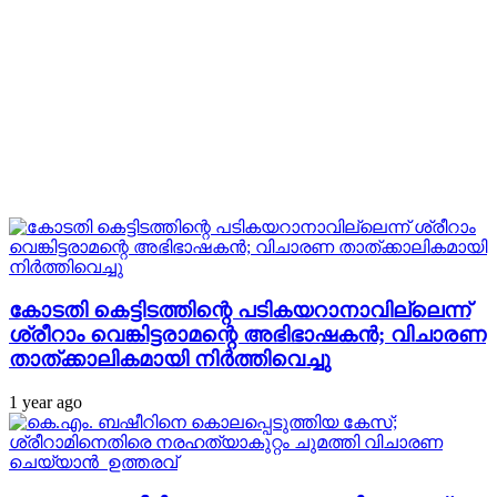
കോടതി കെട്ടിടത്തിന്റെ പടികയറാനാവില്ലെന്ന്
ശ്രീറാം വെങ്കിട്ടരാമന്റെ അഭിഭാഷകന്‍; വിചാരണ
താത്ക്കാലികമായി നിര്‍ത്തിവെച്ചു
1 year ago