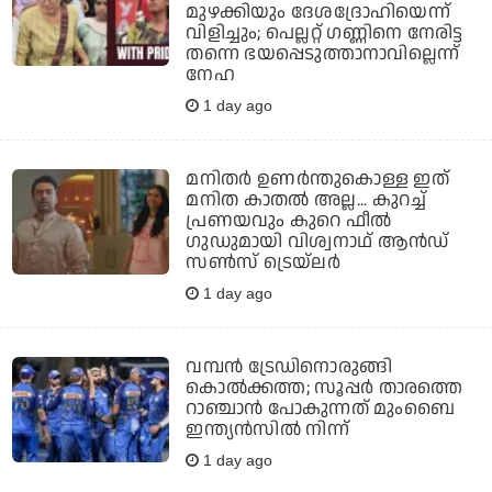
മുഴക്കിയും ദേശദ്രോഹിയെന്ന്
വിളിച്ചും; പെല്ലറ്റ് ഗണ്ണിനെ നേരിട്ട
തന്നെ ഭയപ്പെടുത്താനാവില്ലെന്ന്
നേഹ
1 day ago
മനിതര്‍ ഉണര്‍ന്തുകൊള്ള ഇത്
മനിത കാതല്‍ അല്ല... കുറച്ച്
പ്രണയവും കുറെ ഫീല്‍
ഗുഡുമായി വിശ്വനാഥ് ആന്‍ഡ്
സണ്‍സ് ട്രെയ്‌ലര്‍
1 day ago
വമ്പന്‍ ട്രേഡിനൊരുങ്ങി
കൊല്‍ക്കത്ത; സൂപ്പര്‍ താരത്തെ
റാഞ്ചാന്‍ പോകുന്നത് മുംബൈ
ഇന്ത്യന്‍സില്‍ നിന്ന്
1 day ago