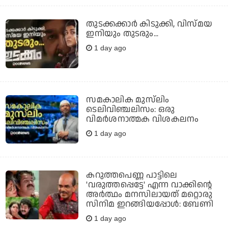
തുടക്കക്കാര്‍ കിടുക്കി, വിസ്മയ
ഇനിയും തുടരും...
1 day ago
സമകാലിക മുസ്‌ലിം
ടെലിവിഞ്ചലിസം: ഒരു
വിമര്‍ശനാത്മക വിശകലനം
1 day ago
കറുത്തപെണ്ണ പാട്ടിലെ
'വരുത്തപ്പെട്ടേ' എന്ന വാക്കിന്റെ
അർത്ഥം മനസിലായത് മറ്റൊരു
സിനിമ ഇറങ്ങിയപ്പോൾ: ബേണി
1 day ago