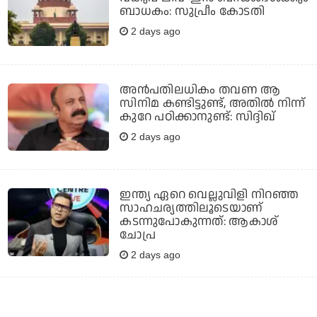
ബാധകം: സുപ്രീം കോടതി
2 days ago
അൻപതിലധികം തവണ ആ
സിനിമ കണ്ടിട്ടുണ്ട്, അതിൽ നിന്ന്
കുറേ പഠിക്കാനുണ്ട്: സിദ്ദിഖ്
2 days ago
ഇന്ത്യ ഏറെ വെല്ലുവിളി നിറഞ്ഞ
സാഹചര്യത്തിലൂടെയാണ്
കടന്നുപോകുന്നത്: ആകാശ്
ചോപ്ര
2 days ago