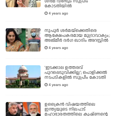
ശര്‍മ വീണ്ടും സുപ്രീം
കോടതിയില്‍
4 years ago
നുപുര്‍ ശര്‍മയ്‌ക്കെതിരെ
ആക്ഷേപകരമായ മുദ്രാവാക്യം;
അജ്മീര്‍ ദര്‍ഗ ഖാദിം അറസ്റ്റില്‍
4 years ago
'ഇടക്കാല ഉത്തരവ്
പുറപ്പെടുവിക്കില്ല'; പൊളിക്കൽ
നടപടികളിൽ സുപ്രീം കോടതി
4 years ago
ഉക്രൈന്‍ വിഷയത്തിലെ
ഇന്ത്യയുടെ നിലപാട്
മഹാഭാരതത്തിലെ കൃഷ്ണന്റെ