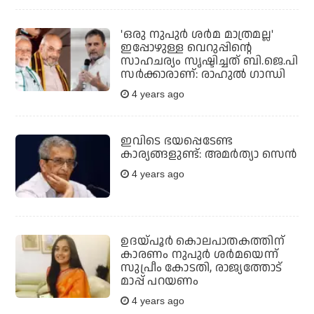
'ഒരു നുപുര്‍ ശര്‍മ മാത്രമല്ല'
ഇപ്പോഴുള്ള വെറുപ്പിന്റെ
സാഹചര്യം സൃഷ്ടിച്ചത് ബി.ജെ.പി
സര്‍ക്കാരാണ്: രാഹുല്‍ ഗാന്ധി
4 years ago
ഇവിടെ ഭയപ്പെടേണ്ട
കാര്യങ്ങളുണ്ട്: അമര്‍ത്യാ സെന്‍
4 years ago
ഉദയ്പൂര്‍ കൊലപാതകത്തിന്
കാരണം നുപുര്‍ ശര്‍മയെന്ന്
സുപ്രീം കോടതി, രാജ്യത്തോട്
മാപ്പ് പറയണം
4 years ago