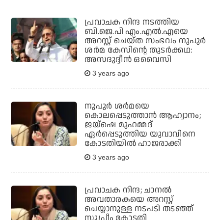
പ്രവാചക നിന്ദ നടത്തിയ
ബി.ജെ.പി എം.എല്‍.എയെ
അറസ്റ്റ് ചെയ്ത സംഭവം നുപുര്‍
ശര്‍മ കേസിന്റെ തുടര്‍ക്കഥ:
അസദുദ്ദീന്‍ ഒവൈസി
3 years ago
നുപുര്‍ ശര്‍മയെ
കൊലപ്പെടുത്താന്‍ ആഹ്വാനം;
ജയ്‌ഷെ മുഹമ്മദ്
ഏര്‍പ്പെടുത്തിയ യുവാവിനെ
കോടതിയില്‍ ഹാജരാക്കി
3 years ago
പ്രവാചക നിന്ദ; ചാനല്‍
അവതാരകയെ അറസ്റ്റ്
ചെയ്യാനുള്ള നടപടി തടഞ്ഞ്
സുപ്രീം കോടതി