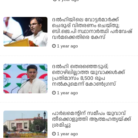
ദൽഹിയിലെ വോട്ടർമാർക്ക്
ചെരുപ്പ് വിതരണം ചെയ്തു;
ബി.ജെ.പി സ്ഥാനാർത്ഥി പർവേഷ്
വർമക്കെതിരെ കേസ്
1 year ago
ദൽഹി തെരഞ്ഞെടുപ്പ്;
തൊഴിലില്ലാത്ത യുവാക്കൾക്ക്
പ്രതിമാസം 8,500 രൂപ
നൽകുമെന്ന് കോൺഗ്രസ്
1 year ago
പാര്‍ലമെന്റിന് സമീപം യുവാവ്
തീക്കൊളുത്തി ആത്മഹത്യയ്ക്ക്
ശ്രമിച്ചു
1 year ago