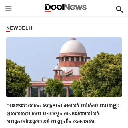
NEWDELHI
വന്ദേമാതരം ആലപിക്കല്‍ നിര്‍ബന്ധമല്ല:
ഉത്തരവിനെ ചോദ്യം ചെയ്തതിൽ
മറുപടിയുമായി സുപ്രീം കോടതി