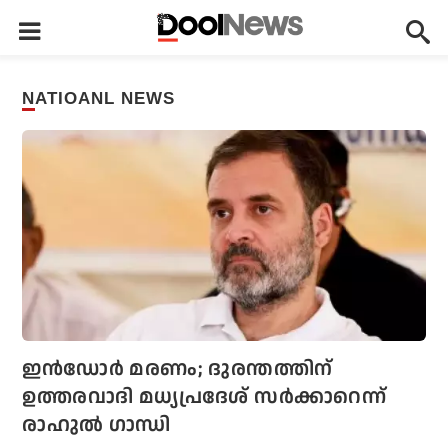
NATIOANL NEWS
ഇൻഡോർ മരണം; ദുരന്തത്തിന്
ഉത്തരവാദി മധ്യപ്രദേശ് സർക്കാറെന്ന്
രാഹുൽ ഗാന്ധി