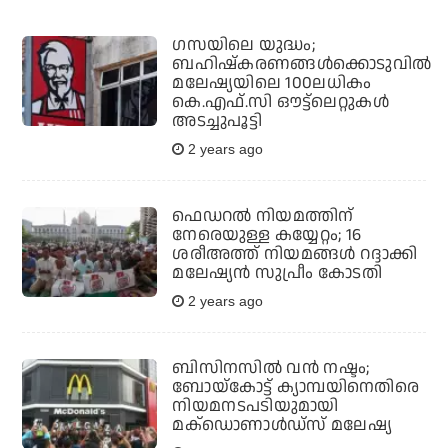
ഗസയിലെ യുദ്ധം;
ബഹിഷ്‌കരണങ്ങള്‍ക്കൊടുവില്‍
മലേഷ്യയിലെ 100ലധികം
കെ.എഫ്.സി ഔട്ട്‌ലെറ്റുകള്‍
അടച്ചുപൂട്ടി
2 years ago
ഫെഡറൽ നിയമത്തിന്
നേരെയുള്ള കയ്യേറ്റം; 16
ശരീഅത്ത് നിയമങ്ങൾ റദ്ദാക്കി
മലേഷ്യൻ സുപ്രീം കോടതി
2 years ago
ബിസിനസിൽ വൻ നഷ്ടം;
ബോയ്കോട്ട് ക്യാമ്പയിനെതിരെ
നിയമനടപടിയുമായി
മക്ഡൊണാൾഡ്സ് മലേഷ്യ