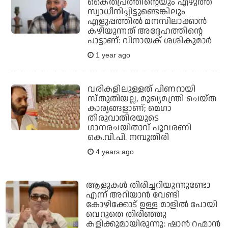
കൈതപ്രത്തിന്റെയും എഴുത്ത്
സ്വാധീനിച്ചിട്ടുണ്ടെങ്കിലും
എളുപ്പത്തില്‍ മനസിലാക്കാന്‍
കഴിയുന്നത് അദ്ദേഹത്തിന്റെ
പാട്ടാണ്: വിനായക് ശശികുമാര്‍
1 year ago
വരികളിലുള്ളത് പിണറായി
സ്തുതിയല്ല, മുഖ്യമന്ത്രി ചെയ്ത
കാര്യങ്ങളാണ്; മെഗാ
തിരുവാതിരയുടെ
ഗാനരചയിതാവ് പൂവരണി
കെ.വി.പി. നമ്പൂതിരി
4 years ago
ആളുകൾ തിരിച്ചറിയുന്നുണ്ടോ
എന്ന് അറിയാൻ വേണ്ടി
കോഴിക്കോട് ഉള്ള മാളിൽ പോയി
വെറുതെ തിരിഞ്ഞു
കളിക്കുമായിരുന്നു: ഷാൻ റഹ്മാൻ