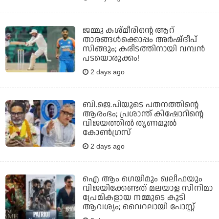
ജമ്മു കശ്മീരിന്റെ ആറ്
താരങ്ങള്‍ക്കൊപ്പം അര്‍ഷ്ദീപ്
സിങ്ങും; കരീടത്തിനായി വമ്പന്‍
പടയൊരുക്കം!
2 days ago
ബി.ജെ.പിയുടെ പതനത്തിന്റെ
ആരംഭം; പ്രശാന്ത് കിഷോറിന്റെ
വിജയത്തില്‍ തൃണമൂല്‍
കോണ്‍ഗ്രസ്
2 days ago
ഐ ആം ഗെയിമും ഖലീഫയും
വിജയിക്കേണ്ടത് മലയാള സിനിമാ
പ്രേമികളായ നമ്മുടെ കൂടി
ആവശ്യം; വൈറലായി പോസ്റ്റ്