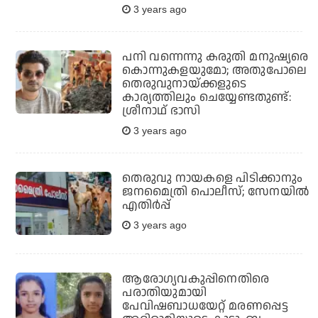
3 years ago
പനി വന്നെന്നു കരുതി മനുഷ്യരെ
കൊന്നുകളയുമോ; അതുപോലെ
തെരുവുനായ്ക്കളുടെ
കാര്യത്തിലും ചെയ്യേണ്ടതുണ്ട്:
ശ്രീനാഥ് ഭാസി
3 years ago
തെരുവു നായകളെ പിടിക്കാനും
ജനമൈത്രി പൊലീസ്; സേനയില്‍
എതിര്‍പ്പ്
3 years ago
ആരോഗ്യവകുപ്പിനെതിരെ
പരാതിയുമായി
പേവിഷബാധയേറ്റ് മരണപ്പെട്ട