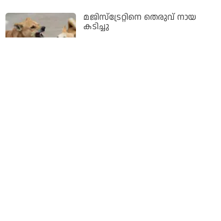
മജിസ്‌ട്രേറ്റിനെ തെരുവ് നായ
കടിച്ചു
3 years ago
തെരുവ് നായ്ക്കളെ അടിച്ചുകൊന്ന്
ജനം നിയമം കയ്യിലെടുക്കരുത്;
പൗരന്മാരെ സംരക്ഷിക്കാനുള്ള
ബാധ്യത സര്‍ക്കാരിനുണ്ട്:
ഹൈക്കോടതി
3 years ago
മുസ്‌ലിം ദളിത് വിരുദ്ധതയുടെ
എക്സ്റ്റന്‍ഷനല്ല നായ്ക്കളെ
നിയന്ത്രിക്കണമെന്ന വാദം; ഈ
നായ പ്രേമത്തിന് പിന്നില്‍
സവര്‍ണതയുണ്ട്