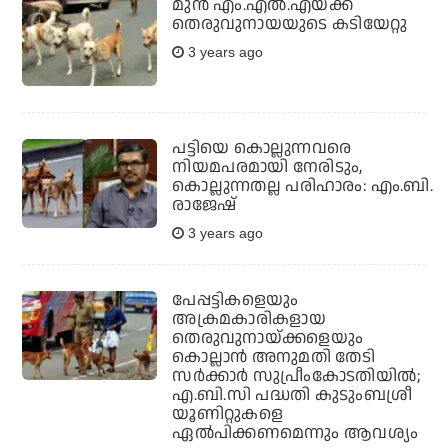
മുൻ എം.എൽ.എയ്ക്ക്
തെരുവുനായയുടെ കടിയേറ്റു
3 years ago
പട്ടിയെ കൊല്ലുന്നവരെ
നിയമപരമായി നേരിടും,
കൊല്ലുന്നതല്ല പരിഹാരം: എം.ബി.
രാജേഷ്
3 years ago
പേപ്പട്ടികളെയും
അക്രമകാരികളായ
തെരുവുനായ്ക്കളെയും
കൊല്ലാന്‍ അനുമതി തേടി
സര്‍ക്കാര്‍ സുപ്രീംകോടതിയില്‍;
എ.ബി.സി പദ്ധതി കുടുംബശ്രീ
യൂണിറ്റുകളെ
ഏല്‍പിക്കണമെന്നും ആവശ്യം