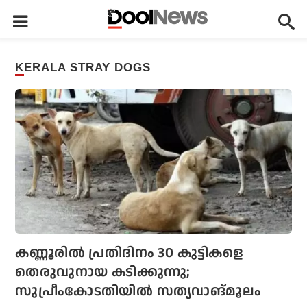
KERALA STRAY DOGS
കണ്ണൂരിൽ പ്രതിദിനം 30 കുട്ടികളെ
തെരുവുനായ കടിക്കുന്നു;
സുപ്രീംകോടതിയിൽ സത്യവാങ്മൂലം