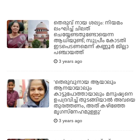
തെരുവ് നായ ശല്യം: നിയമം
ലംഘിച്ച് ചിലത്
ചെയ്യേണ്ടതുണ്ടോയെന്ന
ആധിയുണ്ട്; സുപ്രീം കോടതി
ഇടപെടണമെന്ന് കണ്ണൂര്‍ ജില്ലാ
പഞ്ചായത്ത്
3 years ago
'തെരുവുനായ ആയാലും
ആനയായാലും
കാട്ടുപോത്തായാലും മനുഷ്യനെ
ഉപദ്രവിച്ച് തുടങ്ങിയാല്‍ അവയെ
തുരത്തണം, അത് കഴിഞ്ഞേ
മൃഗസ്നേഹമുള്ളു'
3 years ago