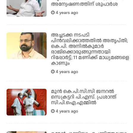
അന്വേഷണത്തിന് ശുപാര്‍ശ
4 years ago
അച്ചടക്ക നടപടി
പിന്‍വലിക്കാത്തതില്‍ അതൃപ്തി;
കെ.പി. അനില്‍കുമാര്‍
രാജിക്കൊരുങ്ങുന്നതായി
റിപ്പോര്‍ട്ട്; 11 മണിക്ക് മാധ്യമങ്ങളെ
കാണും
4 years ago
മുന്‍ കെ.പി.സി.സി ജനറല്‍
സെക്രട്ടറി പി.എസ്. പ്രശാന്ത്
സി.പി.ഐ.എമ്മില്‍
4 years ago