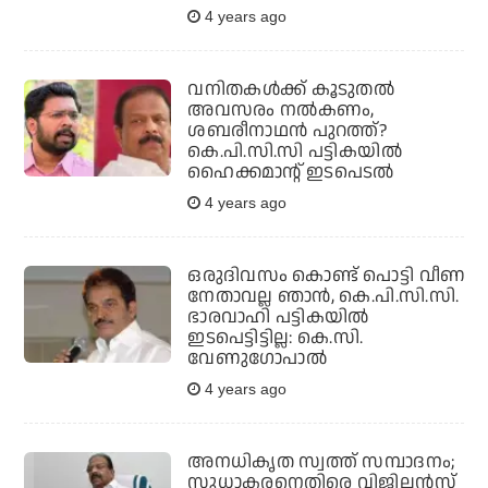
4 years ago
വനിതകള്‍ക്ക് കൂടുതല്‍
അവസരം നല്‍കണം,
ശബരീനാഥന്‍ പുറത്ത്?
കെ.പി.സി.സി പട്ടികയില്‍
ഹൈക്കമാന്റ് ഇടപെടല്‍
4 years ago
ഒരുദിവസം കൊണ്ട് പൊട്ടി വീണ
നേതാവല്ല ഞാന്‍, കെ.പി.സി.സി.
ഭാരവാഹി പട്ടികയില്‍
ഇടപെട്ടിട്ടില്ല: കെ.സി.
വേണുഗോപാല്‍
4 years ago
അനധികൃത സ്വത്ത് സമ്പാദനം;
സുധാകരനെതിരെ വിജിലന്‍സ്