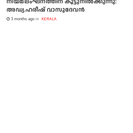
നിയമലംഘനത്തിന് കൂട്ടുനില്‍ക്കുന്നു:
അഡ്വ.ഹരീഷ് വാസുദേവന്‍
3 months ago
KERALA