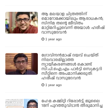
ആ മലയാള ചിത്രത്തിന്
മൊറോക്കോയിലും ആരാധകന്‍;
സിനിമ തന്റെ ജീവിതം
മാറ്റിമറിച്ചുവെന്ന് അയാള്‍: ഹരീഷ്
വാസുദേവന്‍
1 year ago
ഗോവിന്ദൻമാഷ് ദയവ് ചെയ്ത്
നിലവാരമില്ലാത്ത
ന്യായീകരണങ്ങൾ കൊണ്ട്
സി.പി.ഐ.എം പാർട്ടി സെക്രട്ടറി
സീറ്റിനെ അപമാനിക്കരുത്:
ഹരീഷ് വാസുദേവൻ
1 year ago
ഹേമ കമ്മിറ്റി റിപ്പോര്‍ട്ട്; ജൂലൈ
18ന് പുറത്തുവിടാന്‍ തീരുമാനിച്ച