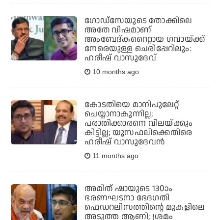
ഗോഡ്സേയുടെ തോക്കിലെ
അതേ വിഷമാണ്
അംബേദ്കറൈറ്റായ ഗവായ്ക്ക്
നേരെയുള്ള ചെരിപ്പേറിലും:
ഹരീഷ് വാസുദേവ്
10 months ago
കോടതിയെ മാനിപുലേറ്റ്
ചെയ്യാനാകുന്നില്ല;
പരാതിക്കാരനെ വിലയ്ക്കും
കിട്ടില്ല; യൂസഫലിക്കെതിരെ
ഹരീഷ് വാസുദേവന്‍
11 months ago
അമിത് ഷായുടെ 130ാം
ഭരണഘടനാ ഭേദഗതി
ഫെഡറലിസത്തിന്റെ മുകളിലെ
അടുത്ത ആണി; ശ്രമം