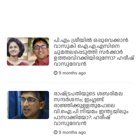
പി.എം ശ്രീയില്‍ ഒപ്പുവെക്കാന്‍
വാസുകി ഐ.എ.എസിനെ
ചുമതലപ്പെടുത്തി സര്‍ക്കാര്‍
ഉത്തരവിറക്കിയിരുന്നോ? ഹരീഷ്
വാസുദേവന്‍
9 months ago
രാഷ്‌ട്രപതിയുടെ ശബരിമല
സന്ദർശനം; ഇംഗ്ലണ്ട്
രാജ്ഞിക്കുള്ളതുപോലെ
വി.ഐ.പി നിയമം ഇന്ത്യയിലും
പാസാക്കിയോ?: ഹരീഷ്
വാസുദേവൻ
9 months ago