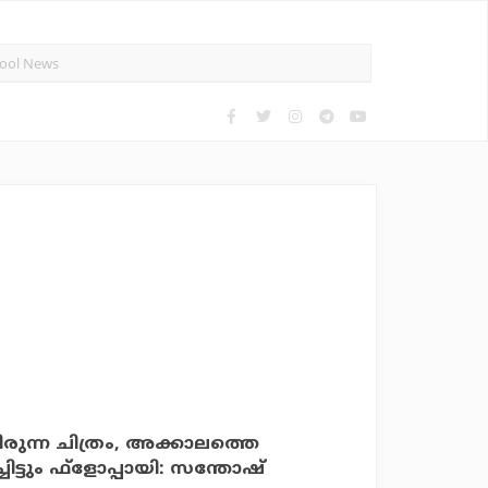
യിരുന്ന ചിത്രം, അക്കാലത്തെ
്ചിട്ടും ഫ്‌ളോപ്പായി: സന്തോഷ്