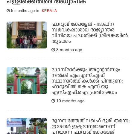
പള്ളിക്കെതിരെ അധ്യാപിക
5 months ago
KERALA
ഫാറൂഖ് കോളേജ് - ജാഫ്‌ന
സര്‍വകലാശാല രാജ്യാന്തര
വിനിമയ പദ്ധതിക്ക് ശ്രീലങ്കയില്‍
തുടക്കം
8 months ago
ഗ്രേസ്മാര്‍ക്കും അറ്റന്റന്‍സും
നല്‍കി എം.എസ്.എഫ്
സ്ഥാനാർത്ഥികൾക്ക് പിന്തുണ;
ഫാറൂഖില്‍ കെ.എസ്.യു-
എസ്.എഫ്.ഐ പ്രതിഷേധം
10 months ago
മുനമ്പത്തേത് വഖഫ് ഭൂമി തന്നെ;
ഇപ്പോള്‍ ഇഷ്ടദാനമാണെന്ന്
പറയുന്ന ഫാറൂഖ് കോളേജ്