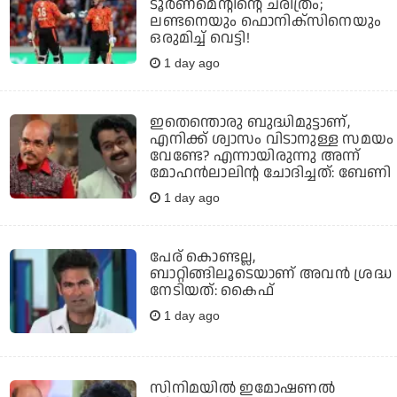
ടൂര്‍ണമെന്റിന്റെ ചരിത്രം;
ലണ്ടനെയും ഫൊനിക്‌സിനെയും
ഒരുമിച്ച് വെട്ടി!
1 day ago
ഇതെന്തൊരു ബുദ്ധിമുട്ടാണ്,
എനിക്ക് ശ്വാസം വിടാനുള്ള സമയം
വേണ്ടേ? എന്നായിരുന്നു അന്ന്
മോഹൻലാലിന്റ ചോദിച്ചത്: ബേണി
1 day ago
പേര് കൊണ്ടല്ല,
ബാറ്റിങ്ങിലൂടെയാണ് അവൻ ശ്രദ്ധ
നേടിയത്: കൈഫ്
1 day ago
സിനിമയിൽ ഇമോഷണൽ