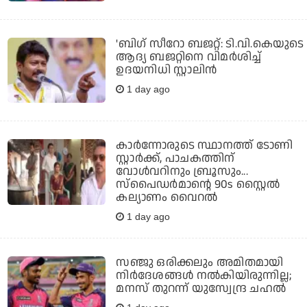
'ബിഗ് സീറോ ബജറ്റ്: ടി.വി.കെയുടെ
ആദ്യ ബജറ്റിനെ വിമര്‍ശിച്ച്
ഉദയനിധി സ്റ്റാലിന്‍
1 day ago
കാര്‍ന്നോരുടെ സ്ഥാനത്ത് ടോണി
സ്റ്റാര്‍ക്ക്, പാചകത്തിന്
വോള്‍വറിനും ബ്രൂസും...
സ്‌പൈഡര്‍മാന്റെ 90s സ്റ്റൈല്‍
കല്യാണം വൈറല്‍
1 day ago
സഞ്ജു ഒരിക്കലും അമിതമായി
നിര്‍ദേശങ്ങള്‍ നല്‍കിയിരുന്നില്ല;
മനസ് തുറന്ന് യുസ്വേന്ദ്ര ചഹല്‍