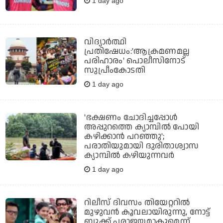
1 day ago
വിദ്യാര്‍ത്ഥി
പ്രതിഷേധം:'ആക്രമണമല്ല
പരിഹാരം' പൊലീസിനോട്
സുപ്രീംകോടതി
1 day ago
'ഭക്ഷണം ചോദിച്ചപ്പോൾ
അപ്പുറത്തെ ക്യാമ്പിൽ പോയി
കഴിക്കാൻ പറഞ്ഞു';
പരാതിയുമായി ദുരിതാശ്വാസ
ക്യാമ്പിൽ കഴിയുന്നവ‍ർ
1 day ago
റിലീസ് ദിവസം തിയേറ്ററിൽ
മുഴുവൻ കൂവലായിരുന്നു, നോട്ട്
ബുക്ക്‌ പരാജയമാകുമെന്ന്