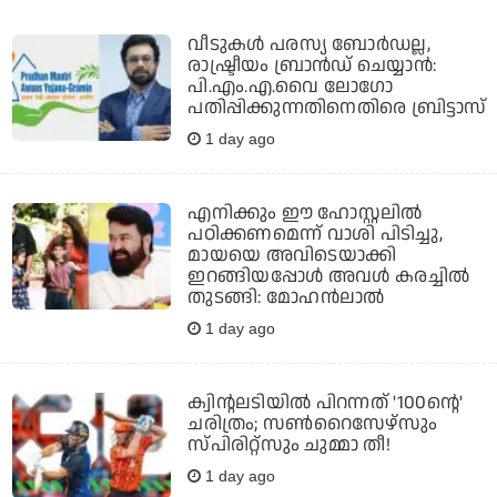
വീടുകൾ പരസ്യ ബോർഡല്ല,
രാഷ്ട്രീയം ബ്രാൻഡ് ചെയ്യാൻ:
പി.എം.എ.വൈ ലോ​ഗോ
പതിപ്പിക്കുന്നതിനെതിരെ ബ്രിട്ടാസ്
1 day ago
എനിക്കും ഈ ഹോസ്റ്റലില്‍
പഠിക്കണമെന്ന് വാശി പിടിച്ചു,
മായയെ അവിടെയാക്കി
ഇറങ്ങിയപ്പോള്‍ അവള്‍ കരച്ചില്‍
തുടങ്ങി: മോഹന്‍ലാല്‍
1 day ago
ക്വിന്റലടിയില്‍ പിറന്നത് '100ന്റെ'
ചരിത്രം; സണ്‍റൈസേഴ്‌സും
സ്പിരിറ്റ്‌സും ചുമ്മാ തീ!
1 day ago