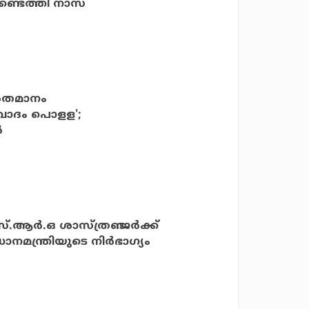
കണ്ടെത്തി നാസ
8 ശതമാനം
വാദം പൊളള';
‍
ര്‍.ഒ ശാസ്ത്രഞ്ജര്‍ക്ക്
നമന്ത്രിയുടെ നിര്‍ഭാഗ്യം