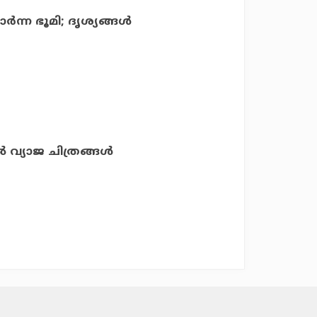
്‍ന്ന ഭൂമി; ദൃശ്യങ്ങള്‍
‍ വ്യാജ ചിത്രങ്ങള്‍