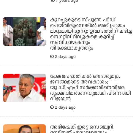
7 years ago
കുറച്ചുകൂടെ സ്പൂണ്‍ ഫീഡ്
ചെയ്തിരുന്നെങ്കില്‍ അഭിപ്രായം
മാറ്റാമായിരുന്നു; ഉന്മാദത്തിന് ലഭിച്ച
നെഗറ്റീവ് റിവ്യൂകളെ കുറിച്ച്
സംവിധായകനും
തിരക്കഥാകൃത്തും
2 days ago
ക്ഷേമപദ്ധതികള്‍ ഔദാര്യമല്ല,
ജനങ്ങളുടെ അവകാശം;
യു.ഡി.എഫ് സര്‍ക്കാരിനെതിരെ
രൂക്ഷവിമര്‍ശനവുമായി പിണറായി
വിജയന്‍
2 days ago
അഭിഷേക് ഇരട്ട സെഞ്ച്വറി
നേടിയത് എല്ലാവരെയും