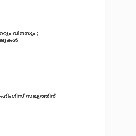
ററും വീനസും ;
ലുകള്‍
്-ഹിംഗിസ് സഖ്യത്തിന്