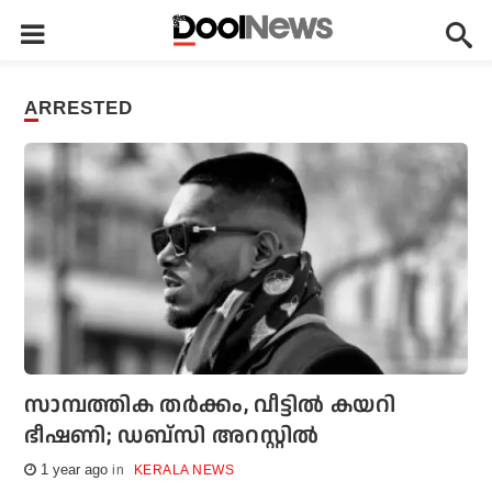
ARRESTED
സാമ്പത്തിക തർക്കം, വീട്ടിൽ കയറി
ഭീഷണി; ഡബ്‌സി അറസ്റ്റില്‍
1 year ago
KERALA NEWS