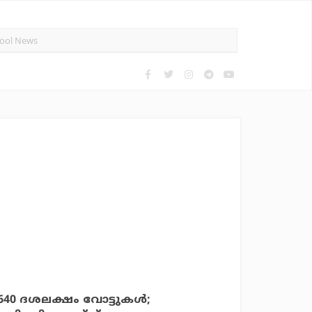
 640 ദശലക്ഷം വോട്ടുകള്‍;