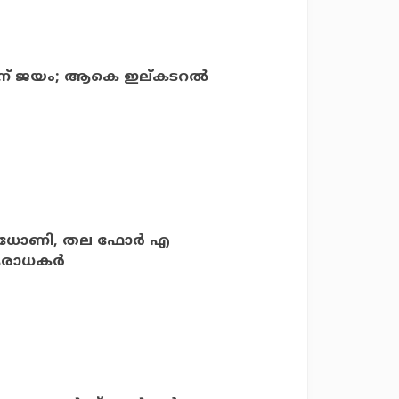
ംപിന് ജയം; ആകെ ഇല്കടറല്‍
. ധോണി, തല ഫോര്‍ എ
ആരാധകര്‍