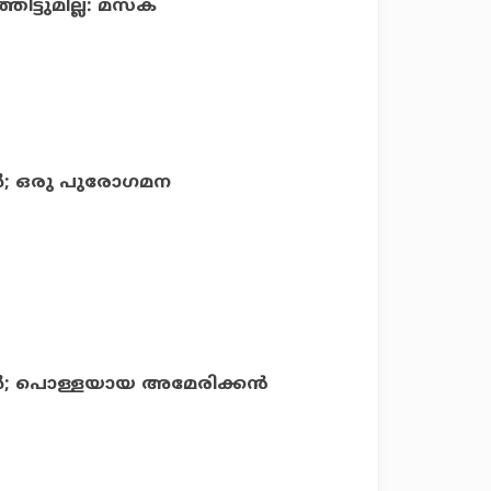
്ടുമില്ല: മസ്‌ക്
ള്‍; ഒരു പുരോഗമന
ങള്‍; പൊള്ളയായ അമേരിക്കന്‍