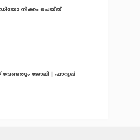
്‍; വീഡിയോ നീക്കം ചെയ്ത്
ക് വേണ്ടതും ജോലി | ഫാറൂഖ്