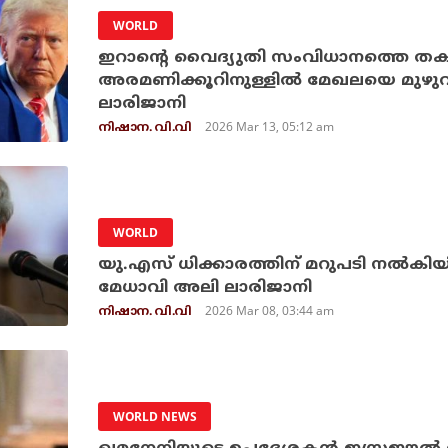
WORLD
ഇറാന്റെ വൈദ്യുതി സംവിധാനത്തെ തകര്‍ക്
അരമണിക്കൂറിനുള്ളില്‍ മേഖലയെ മുഴുവന്‍
ലാരിജാനി
2026 Mar 13, 05:12 am
നിഷാന. വി.വി
WORLD
യു.എസ് ധിക്കാരത്തിന് മറുപടി നല്‍കിയി
മേധാവി അലി ലാരിജാനി
2026 Mar 08, 03:44 am
നിഷാന. വി.വി
WORLD NEWS