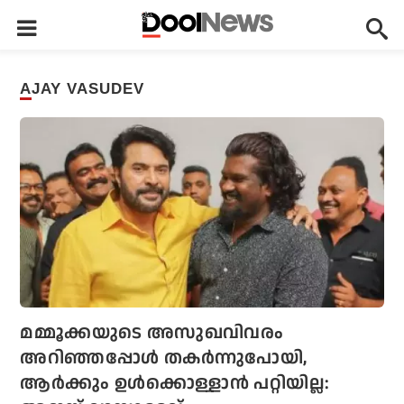
AJAY VASUDEV
മമ്മൂക്കയുടെ അസുഖവിവരം
അറിഞ്ഞപ്പോൾ തകർന്നുപോയി,
ആർക്കും ഉൾക്കൊള്ളാൻ പറ്റിയില്ല: