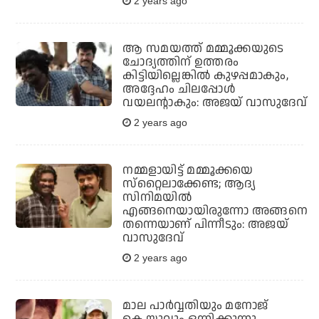
2 years ago
ആ സമയത്ത് മമ്മൂക്കയുടെ
ചോദ്യത്തിന് ഉത്തരം
കിട്ടിയില്ലെങ്കില്‍ കുഴപ്പമാകും,
അദ്ദേഹം ചിലപ്പോള്‍
വയലന്റാകും: അജയ് വാസുദേവ്
2 years ago
നമ്മളായിട്ട് മമ്മൂക്കയെ
സ്‌റ്റൈലാക്കേണ്ട; ആദ്യ
സിനിമയില്‍
എങ്ങനെയായിരുന്നോ അങ്ങനെ
തന്നെയാണ് പിന്നീടും: അജയ്
വാസുദേവ്
2 years ago
മാല പാർവ്വതിയും മനോജ്‌