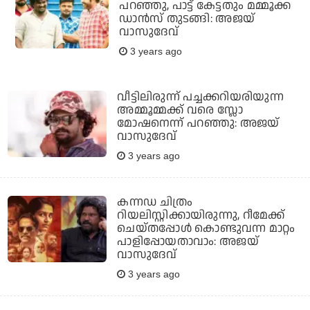
പറഞ്ഞു, പാട്ട് കേട്ടതും മമ്മൂക്ക
ഡാന്‍സ് തുടങ്ങി: അജയ്
വാസുദേവ്
3 years ago
വീട്ടിലിരുന്ന് പച്ചക്കറിയരിയുന്ന
അമ്മൂമ്മക്ക് വരെ സ്ലോ
മോഷനെന്ന് പറഞ്ഞു: അജയ്
വാസുദേവ്
3 years ago
കന്നഡ ചിത്രം
റിയലിസ്റ്റിക്കായിരുന്നു, റീമേക്ക്
ചെയ്തപ്പോള്‍ കൊണ്ടുവന്ന മാറ്റം
പാളിപ്പോയതാവാം: അജയ്
വാസുദേവ്
3 years ago