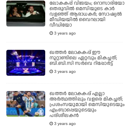
ലോകകപ്പ് വിജയം; റൊസാരിയോ
തെരുവിൽ മെസിയുടെ കാർ
വളഞ്ഞ് ആരാധകർ; സോഷ്യൽ
മീഡിയയിൽ വൈറലായി
വീഡിയോ
3 years ago
ഖത്തർ ലോകകപ്പ് ഈ
നൂറ്റാണ്ടിലെ ഏറ്റവും മികച്ചത്;
ബി.ബി.സി സർവെ റിപ്പോർട്ട്‌
3 years ago
ഖത്തർ ലോകകപ്പ് എല്ലാ
അർത്ഥത്തിലും വളരെ മികച്ചത്;
പ്രശംസയുമായി മെസിയുടെയും
എംബാപ്പെയുടെയും
പരിശീലകൻ
3 years ago