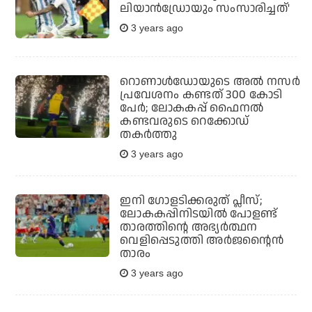
ലിയാന്‍ഡ്രോയും സംസാരിച്ചത്'
3 years ago
റൊണാൾഡോയുടെ അൽ നസർ
പ്രവേശനം കണ്ടത് 300 കോടി
പേർ; ലോകകപ്പ് ഫൈനൽ
കണ്ടവരുടെ റെക്കോഡ്‌
തകർത്തു
3 years ago
ഇനി ഗോളടിക്കരുത് പ്ലീസ്;
ലോകകപ്പിനിടയിൽ പോളണ്ട്
താരത്തിന്റെ അഭ്യർത്ഥന
വെളിപ്പെടുത്തി അർജന്റൈൻ
താരം
3 years ago