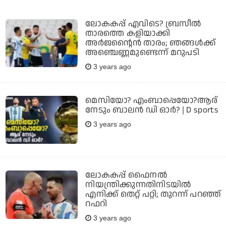
ലോകകപ്പ് എവിടെ? ബ്രസീൽ
താരത്തെ കളിയാക്കി
അർജന്റൈൻ താരം; ഞങ്ങൾക്ക്
അഞ്ചെണ്ണമുണ്ടെന്ന് മറുപടി
3 years ago
മെസിയോ? എംബാപ്പെയോ?ആര്
നേടും ബാലൻ ഡി ഓർ? | D sports
3 years ago
ലോകകപ്പ് ഫൈനൽ
നിയന്ത്രിക്കുന്നതിനിടയിൽ
എനിക്ക് തെറ്റ് പറ്റി; തുറന്ന് പറഞ്ഞ്
റഫറി
3 years ago