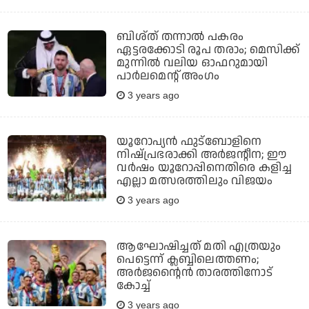
ബിശ്ത് തന്നാൽ പകരം
ഏട്ടരക്കോടി രൂപ തരാം; മെസിക്ക്
മുന്നിൽ വലിയ ഓഫറുമായി
പാർലമെന്റ് അംഗം
3 years ago
യൂറോപ്യൻ ഫുട്ബോളിനെ
നിഷ്പ്രഭരാക്കി അർജന്റീന; ഈ
വർഷം യൂറോപ്പിനെതിരെ കളിച്ച
എല്ലാ മത്സരത്തിലും വിജയം
3 years ago
ആഘോഷിച്ചത് മതി എത്രയും
പെട്ടെന്ന് ക്ലബ്ബിലെത്തണം;
അർജന്റൈൻ താരത്തിനോട്
കോച്ച്
3 years ago