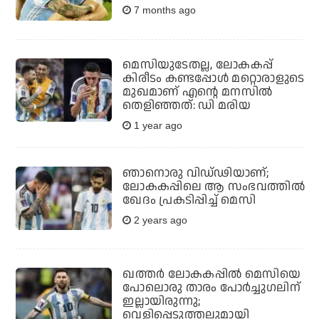
7 months ago
മെസിയുടേതല്ല, ലോകകപ്പ്
കിരീടം കണ്ടപ്പോള്‍ മറ്റൊരാളുടെ
മുഖമാണ് എന്റെ മനസില്‍
തെളിഞ്ഞത്: ഡി മരിയ
1 year ago
ഞാനൊരു വിഡ്ഢിയാണ്;
ലോകകപ്പിലെ ആ സംഭവത്തില്‍
ഖേദം പ്രകടിപ്പിച്ച് മെസി
2 years ago
ഖത്തര്‍ ലോകകപ്പില്‍ മെസിയെ
പോലൊരു താരം പോര്‍ച്ചുഗലിന്
ഇല്ലായിരുന്നു;
വെളിപ്പെടുത്തലുമായി