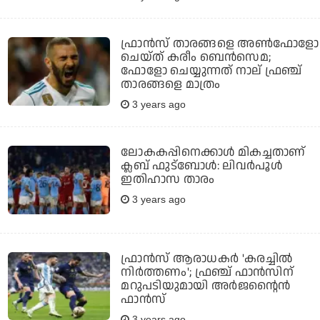
ഫ്രാൻസ് താരങ്ങളെ അൺഫോളോ
ചെയ്ത് കരീം ബെൻസെമ;
ഫോളോ ചെയ്യുന്നത് നാല് ഫ്രഞ്ച്
താരങ്ങളെ മാത്രം
3 years ago
ലോകകപ്പിനെക്കാൾ മികച്ചതാണ്
ക്ലബ്‌ ഫുട്ബോൾ: ലിവർപൂൾ
ഇതിഹാസ താരം
3 years ago
ഫ്രാൻസ് ആരാധകർ 'കരച്ചിൽ
നിർത്തണം'; ഫ്രഞ്ച് ഫാൻസിന്
മറുപടിയുമായി അർജന്റൈൻ
ഫാൻസ്‌
3 years ago