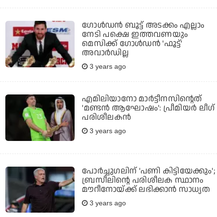
ഗോൾഡൻ ബൂട്ട് അടക്കം എല്ലാം
നേടി പക്ഷെ ഇത്തവണയും
മെസിക്ക് ഗോൾഡൻ 'ഫൂട്ട്'
അവാർഡില്ല
3 years ago
എമിലിയാനോ മാർട്ടീനസിന്റെത്
'മണ്ടൻ ആഘോഷം': പ്രീമിയർ ലീഗ്
പരിശീലകൻ
3 years ago
പോർച്ചുഗലിന് 'പണി കിട്ടിയേക്കും';
ബ്രസീലിന്റെ പരിശീലക സ്ഥാനം
മൗറീനോയ്ക്ക് ലഭിക്കാൻ സാധ്യത
3 years ago