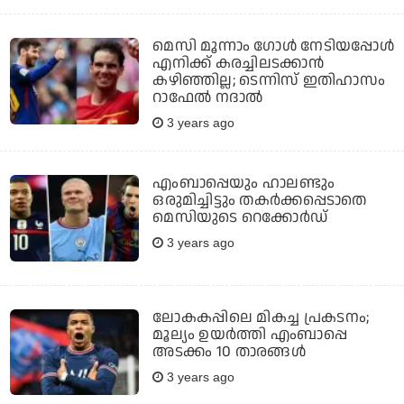
മെസി മൂന്നാം ഗോൾ നേടിയപ്പോൾ
എനിക്ക് കരച്ചിലടക്കാൻ
കഴിഞ്ഞില്ല; ടെന്നിസ് ഇതിഹാസം
റാഫേൽ നദാൽ
3 years ago
എംബാപ്പെയും ഹാലണ്ടും
ഒരുമിച്ചിട്ടും തകർക്കപ്പെടാതെ
മെസിയുടെ റെക്കോർഡ്‌
3 years ago
ലോകകപ്പിലെ മികച്ച പ്രകടനം;
മൂല്യം ഉയർത്തി എംബാപ്പെ
അടക്കം 10 താരങ്ങൾ
3 years ago