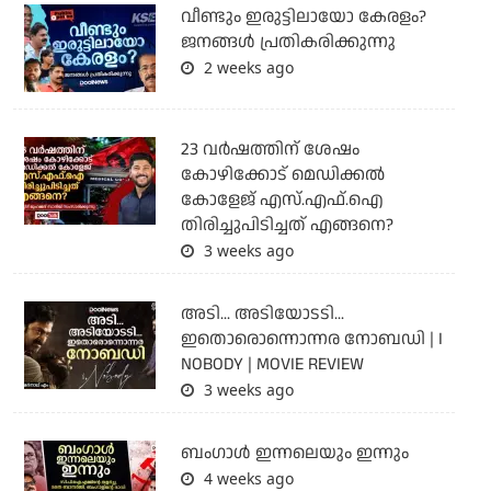
വീണ്ടും ഇരുട്ടിലായോ കേരളം?
ജനങ്ങൾ പ്രതികരിക്കുന്നു
2 weeks ago
23 വർഷത്തിന് ശേഷം
കോഴിക്കോട് മെഡിക്കൽ
കോളേജ് എസ്.എഫ്.ഐ
തിരിച്ചുപിടിച്ചത് എങ്ങനെ?
3 weeks ago
അടി... അടിയോടടി...
ഇതൊരൊന്നൊന്നര നോബഡി | I
NOBODY | MOVIE REVIEW
3 weeks ago
ബംഗാള്‍ ഇന്നലെയും ഇന്നും
4 weeks ago