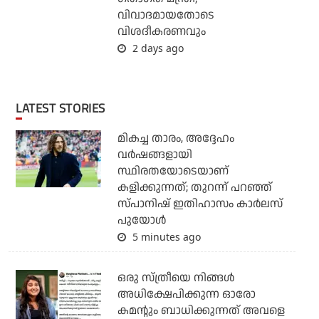
വിവാദമായതോടെ
വിശദീകരണവും
2 days ago
LATEST STORIES
മികച്ച താരം, അദ്ദേഹം
വര്‍ഷങ്ങളായി
സ്ഥിരതയോടെയാണ്
കളിക്കുന്നത്; തുറന്ന് പറഞ്ഞ്
സ്പാനിഷ് ഇതിഹാസം കാര്‍ലസ്
പുയോള്‍
5 minutes ago
ഒരു സ്ത്രീയെ നിങ്ങള്‍
അധിക്ഷേപിക്കുന്ന ഓരോ
കമന്റും ബാധിക്കുന്നത് അവളെ