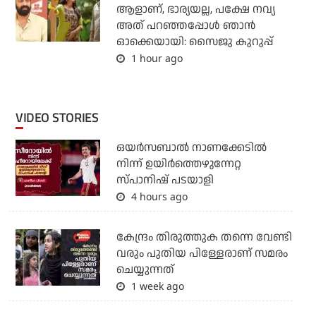
ആളാണ്, ഭാര്യയല്ല, പക്ഷേ നവ്യ
അത് പറഞ്ഞപ്പോള്‍ ഞാന്‍
ഓക്കെയായി: സൈജു കുറുപ്പ്
1 hour ago
VIDEO STORIES
ഒയര്‍സബാൽ നാണക്കേടിൽ
നിന്ന് ഉയിർത്തെഴുന്നേറ്റ
സ്പാനിഷ് പടയാളി
4 hours ago
കേന്ദ്രം തിരുത്തുക തന്നെ വേണ്ടി
വരും പുതിയ പിള്ളേരാണ് സമരം
ചെയ്യുന്നത്
1 week ago