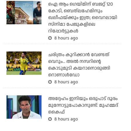
ഐ ആം ഗെയിമിന് ബജറ്റ് 120
കോടി, ബെത്‌ലഹേമിനും
ഖലീഫയ്ക്കും ഇത്ര; വൈറലായി
സിനിമാ പേജുകളിലെ
റിപ്പോര്‍ട്ടുകള്‍
8 hours ago
ചരിത്രം കുറിക്കാന്‍ വേണ്ടത്
വെറും... അല്‍ നസറിന്റെ
കൊടുമുടി കയറാനൊരുങ്ങി
റൊണാള്‍ഡോ
8 hours ago
അദ്ദേഹം ഇനിയും ഒരുപാട് ദൂരം
മുന്നോട്ടുപോകാനുണ്ട്: മുഹമ്മദ്
കൈഫ്
8 hours ago