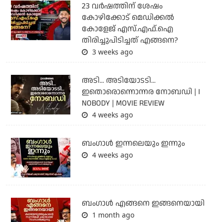
23 വർഷത്തിന് ശേഷം
കോഴിക്കോട് മെഡിക്കൽ
കോളേജ് എസ്.എഫ്.ഐ
തിരിച്ചുപിടിച്ചത് എങ്ങനെ?
3 weeks ago
അടി... അടിയോടടി...
ഇതൊരൊന്നൊന്നര നോബഡി | I
NOBODY | MOVIE REVIEW
4 weeks ago
ബംഗാള്‍ ഇന്നലെയും ഇന്നും
4 weeks ago
ബം​ഗാൾ എങ്ങനെ ഇങ്ങനെയായി
1 month ago