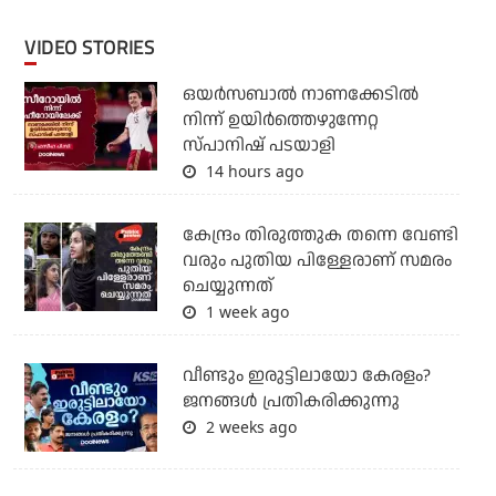
VIDEO STORIES
ഒയര്‍സബാൽ നാണക്കേടിൽ
നിന്ന് ഉയിർത്തെഴുന്നേറ്റ
സ്പാനിഷ് പടയാളി
14 hours ago
കേന്ദ്രം തിരുത്തുക തന്നെ വേണ്ടി
വരും പുതിയ പിള്ളേരാണ് സമരം
ചെയ്യുന്നത്
1 week ago
വീണ്ടും ഇരുട്ടിലായോ കേരളം?
ജനങ്ങൾ പ്രതികരിക്കുന്നു
2 weeks ago