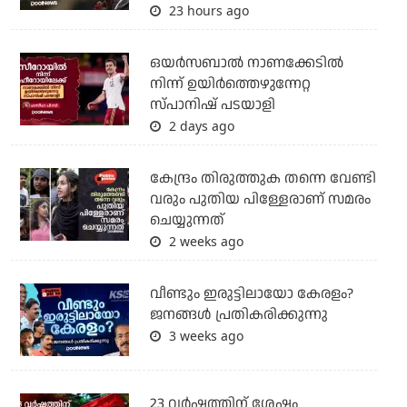
23 hours ago
ഒയര്‍സബാൽ നാണക്കേടിൽ
നിന്ന് ഉയിർത്തെഴുന്നേറ്റ
സ്പാനിഷ് പടയാളി
2 days ago
കേന്ദ്രം തിരുത്തുക തന്നെ വേണ്ടി
വരും പുതിയ പിള്ളേരാണ് സമരം
ചെയ്യുന്നത്
2 weeks ago
വീണ്ടും ഇരുട്ടിലായോ കേരളം?
ജനങ്ങൾ പ്രതികരിക്കുന്നു
3 weeks ago
23 വർഷത്തിന് ശേഷം