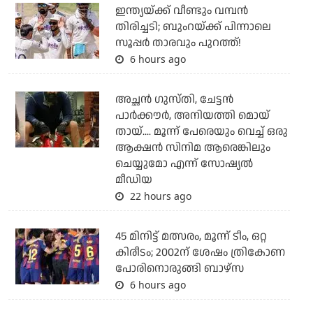
ഇന്ത്യയ്ക്ക് വീണ്ടും വമ്പന്‍
തിരിച്ചടി; ബുംറയ്ക്ക് പിന്നാലെ
സൂപ്പര്‍ താരവും പുറത്ത്!
6 hours ago
അച്ഛന്‍ ഗുസ്തി, ചേട്ടന്‍
പാര്‍ക്കൗര്‍, അനിയത്തി മൊയ്
തായ്.... മൂന്ന് പേരെയും വെച്ച് ഒരു
ആക്ഷന്‍ സിനിമ ആരെങ്കിലും
ചെയ്യുമോ എന്ന് സോഷ്യല്‍
മീഡിയ
22 hours ago
45 മിനിട്ട് മത്സരം, മൂന്ന് ടീം, ഒറ്റ
കിരീടം; 2002ന് ശേഷം ത്രികോണ
പോരിനൊരുങ്ങി ബാഴ്‌സ
6 hours ago