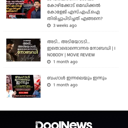
കോഴിക്കോട് മെഡിക്കൽ
കോളേജ് എസ്.എഫ്.ഐ
തിരിച്ചുപിടിച്ചത് എങ്ങനെ?
3 weeks ago
അടി... അടിയോടടി...
ഇതൊരൊന്നൊന്നര നോബഡി | I
NOBODY | MOVIE REVIEW
1 month ago
ബംഗാള്‍ ഇന്നലെയും ഇന്നും
1 month ago