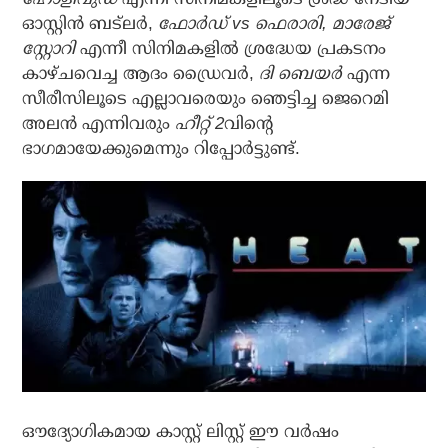
ഓസ്റ്റിന്‍ ബട്‌ലര്‍,
ഫോര്‍ഡ് vs ഫെരാരി, മാരേജ്
സ്റ്റോറി
എന്നീ സിനിമകളില്‍ ശ്രദ്ധേയ പ്രകടനം
കാഴ്ചവെച്ച ആദം ഡ്രൈവര്‍,
ദി ബെയര്‍
എന്ന
സീരീസിലൂടെ എല്ലാവരെയും ഞെട്ടിച്ച ജെറെമി
അലന്‍ എന്നിവരും
ഹീറ്റ് 2
വിന്റെ
ഭാഗമായേക്കുമെന്നും റിപ്പോര്‍ട്ടുണ്ട്.
ഔദ്യോഗികമായ കാസ്റ്റ് ലിസ്റ്റ് ഈ വര്‍ഷം