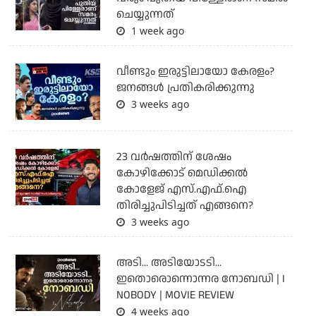
ചെയ്യുന്നത്
1 week ago
വീണ്ടും ഇരുട്ടിലായോ കേരളം?
ജനങ്ങൾ പ്രതികരിക്കുന്നു
3 weeks ago
23 വർഷത്തിന് ശേഷം
കോഴിക്കോട് മെഡിക്കൽ
കോളേജ് എസ്.എഫ്.ഐ
തിരിച്ചുപിടിച്ചത് എങ്ങനെ?
3 weeks ago
അടി... അടിയോടടി...
ഇതൊരൊന്നൊന്നര നോബഡി | I
NOBODY | MOVIE REVIEW
4 weeks ago