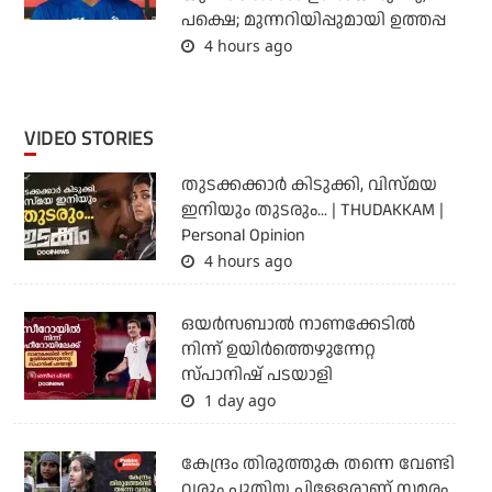
പക്ഷെ; മുന്നറിയിപ്പുമായി ഉത്തപ്പ
4 hours ago
VIDEO STORIES
തുടക്കക്കാര്‍ കിടുക്കി, വിസ്മയ
ഇനിയും തുടരും... | THUDAKKAM |
Personal Opinion
4 hours ago
ഒയര്‍സബാൽ നാണക്കേടിൽ
നിന്ന് ഉയിർത്തെഴുന്നേറ്റ
സ്പാനിഷ് പടയാളി
1 day ago
കേന്ദ്രം തിരുത്തുക തന്നെ വേണ്ടി
വരും പുതിയ പിള്ളേരാണ് സമരം