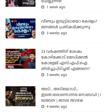
ചെയ്യുന്നത്
1 week ago
വീണ്ടും ഇരുട്ടിലായോ കേരളം?
ജനങ്ങൾ പ്രതികരിക്കുന്നു
3 weeks ago
23 വർഷത്തിന് ശേഷം
കോഴിക്കോട് മെഡിക്കൽ
കോളേജ് എസ്.എഫ്.ഐ
തിരിച്ചുപിടിച്ചത് എങ്ങനെ?
3 weeks ago
അടി... അടിയോടടി...
ഇതൊരൊന്നൊന്നര നോബഡി | I
NOBODY | MOVIE REVIEW
4 weeks ago