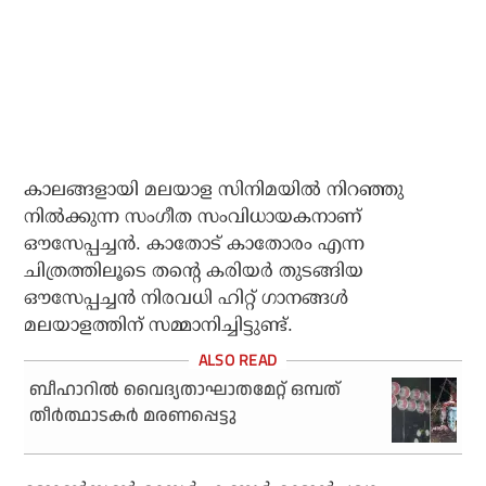
കാലങ്ങളായി മലയാള സിനിമയിൽ നിറഞ്ഞു
നിൽക്കുന്ന സംഗീത സംവിധായകനാണ്
ഔസേപ്പച്ചൻ. കാതോട് കാതോരം എന്ന
ചിത്രത്തിലൂടെ തന്റെ കരിയർ തുടങ്ങിയ
ഔസേപ്പച്ചൻ നിരവധി ഹിറ്റ് ഗാനങ്ങൾ
മലയാളത്തിന് സമ്മാനിച്ചിട്ടുണ്ട്.
ബീഹാറിൽ വൈദ്യതാഘാതമേറ്റ് ഒമ്പത്
തീർത്ഥാടകർ മരണപ്പെട്ടു