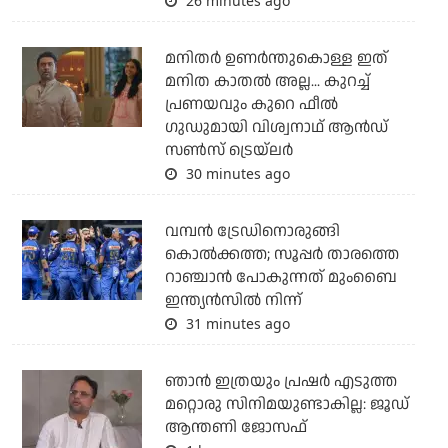
26 minutes ago
മനിതര്‍ ഉണര്‍ന്തുകൊള്ള ഇത്
മനിത കാതല്‍ അല്ല... കുറച്ച്
പ്രണയവും കുറെ ഫീല്‍
ഗുഡുമായി വിശ്വനാഥ് ആന്‍ഡ്
സണ്‍സ് ട്രെയ്‌ലര്‍
30 minutes ago
വമ്പന്‍ ട്രേഡിനൊരുങ്ങി
കൊല്‍ക്കത്ത; സൂപ്പര്‍ താരത്തെ
റാഞ്ചാന്‍ പോകുന്നത് മുംബൈ
ഇന്ത്യന്‍സില്‍ നിന്ന്
31 minutes ago
ഞാന്‍ ഇത്രയും പ്രഷര്‍ എടുത്ത
മറ്റൊരു സിനിമയുണ്ടാകില്ല: ജൂഡ്
ആന്തണി ജോസഫ്