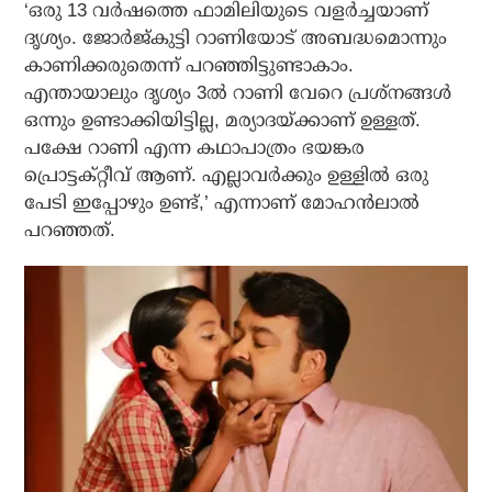
‘ഒരു 13 വർഷത്തെ ഫാമിലിയുടെ വളർച്ചയാണ്
ദൃശ്യം. ജോർജ്‌കുട്ടി റാണിയോട് അബദ്ധമൊന്നും
കാണിക്കരുതെന്ന് പറഞ്ഞിട്ടുണ്ടാകാം.
എന്തായാലും ദൃശ്യം 3ൽ റാണി വേറെ പ്രശ്‌നങ്ങൾ
ഒന്നും ഉണ്ടാക്കിയിട്ടില്ല, മര്യാദയ്ക്കാണ് ഉള്ളത്.
പക്ഷേ റാണി എന്ന കഥാപാത്രം ഭയങ്കര
പ്രൊട്ടക്റ്റീവ് ആണ്. എല്ലാവർക്കും ഉള്ളിൽ ഒരു
പേടി ഇപ്പോഴും ഉണ്ട്,’ എന്നാണ് മോഹൻലാൽ
പറഞ്ഞത്.