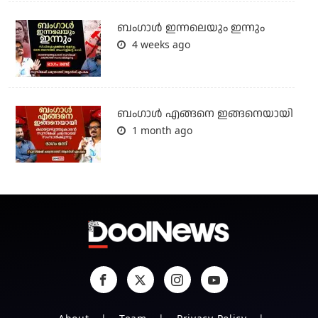
ബംഗാള്‍ ഇന്നലെയും ഇന്നും
4 weeks ago
ബം​ഗാൾ എങ്ങനെ ഇങ്ങനെയായി
1 month ago