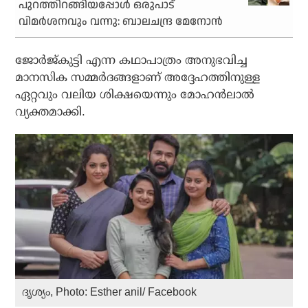
പുറത്തിറങ്ങിയപ്പോൾ ഒരുപാട്
വിമർശനവും വന്നു: ബാലചന്ദ്ര മേനോൻ
ജോർജ്‌കുട്ടി എന്ന കഥാപാത്രം അനുഭവിച്ച
മാനസിക സമ്മർദങ്ങളാണ് അദ്ദേഹത്തിനുള്ള
ഏറ്റവും വലിയ ശിക്ഷയെന്നും മോഹൻലാൽ
വ്യക്തമാക്കി.
ദൃശ്യം, Photo: Esther anil/ Facebook