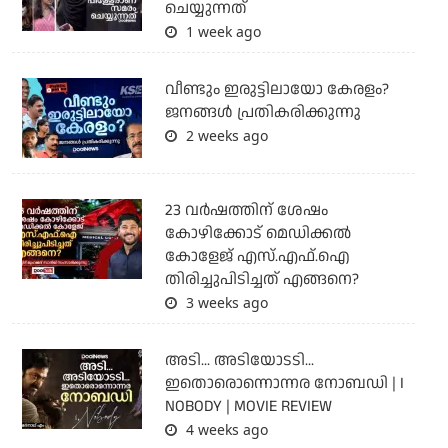
ചെയ്യുന്നത്
1 week ago
വീണ്ടും ഇരുട്ടിലായോ കേരളം?
ജനങ്ങൾ പ്രതികരിക്കുന്നു
2 weeks ago
23 വർഷത്തിന് ശേഷം
കോഴിക്കോട് മെഡിക്കൽ
കോളേജ് എസ്.എഫ്.ഐ
തിരിച്ചുപിടിച്ചത് എങ്ങനെ?
3 weeks ago
അടി... അടിയോടടി...
ഇതൊരൊന്നൊന്നര നോബഡി | I
NOBODY | MOVIE REVIEW
4 weeks ago