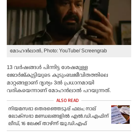
മോഹൻലാൽ, Photo: YouTube/ Screengrab
13 വർഷങ്ങൾ പിന്നിട്ട ശേഷമുള്ള
ജോർജ്‌കുട്ടിയുടെ കുടുംബജീവിതത്തിലെ
മാറ്റങ്ങളാണ് ദൃശ്യം 3ൽ പ്രധാനമായി
വരികയെന്നാണ് മോഹൻലാൽ പറയുന്നത്.
നിയമസഭാ തെരഞ്ഞെടുപ്പ് ഫലം; നാല്
ലോക്സഭാ മണ്ഡലങ്ങളിൽ എൽ.ഡി.എഫിന്
ലീഡ്, 16 ലേക്ക് താഴ്ന്ന് യു.ഡി.എഫ്