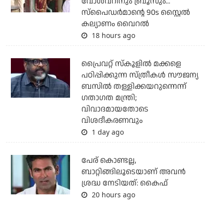
വോള്‍വറിനും ബ്രൂസും...
സ്‌പൈഡര്‍മാന്റെ 90s സ്റ്റൈല്‍
കല്യാണം വൈറല്‍
18 hours ago
പ്രൈവറ്റ് സ്‌കൂളില്‍ മക്കളെ
പഠിപ്പിക്കുന്ന സ്ത്രീകള്‍ സൗജന്യ
ബസില്‍ തള്ളിക്കയറുന്നെന്ന്
ഗതാഗത മന്ത്രി;
വിവാദമായതോടെ
വിശദീകരണവും
1 day ago
പേര് കൊണ്ടല്ല,
ബാറ്റിങ്ങിലൂടെയാണ് അവൻ
ശ്രദ്ധ നേടിയത്: കൈഫ്
20 hours ago