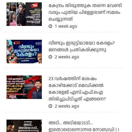
കേന്ദ്രം തിരുത്തുക തന്നെ വേണ്ടി
വരും പുതിയ പിള്ളേരാണ് സമരം
ചെയ്യുന്നത്
1 week ago
വീണ്ടും ഇരുട്ടിലായോ കേരളം?
ജനങ്ങൾ പ്രതികരിക്കുന്നു
2 weeks ago
23 വർഷത്തിന് ശേഷം
കോഴിക്കോട് മെഡിക്കൽ
കോളേജ് എസ്.എഫ്.ഐ
തിരിച്ചുപിടിച്ചത് എങ്ങനെ?
2 weeks ago
അടി... അടിയോടടി...
ഇതൊരൊന്നൊന്നര നോബഡി | I