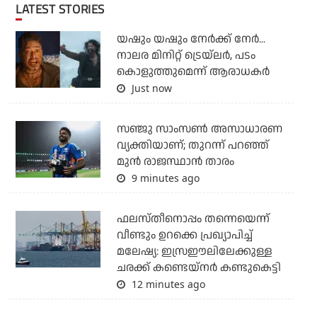
LATEST STORIES
യഷും യഷും നേര്‍ക്ക് നേര്‍...
നാലര മിനിറ്റ് ട്രെയ്‌ലര്‍, പടം
കൊളുത്തുമെന്ന് ആരാധകര്‍
Just now
സഞ്ജു സാംസണ്‍ അസാധാരണ
വ്യക്തിയാണ്; തുറന്ന് പറഞ്ഞ്
മുന്‍ രാജസ്ഥാന്‍ താരം
9 minutes ago
ഫലസ്തീനൊപ്പം തന്നെയെന്ന്
വീണ്ടും ഉറക്കെ പ്രഖ്യാപിച്ച്
മലേഷ്യ: ഇസ്രഈലിലേക്കുള്ള
ചരക്ക് കണ്ടെയ്‌നര്‍ കണ്ടുകെട്ടി
12 minutes ago