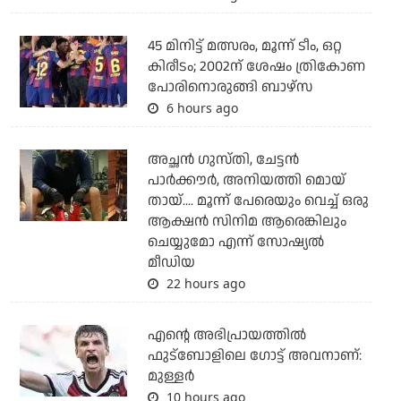
45 മിനിട്ട് മത്സരം, മൂന്ന് ടീം, ഒറ്റ
കിരീടം; 2002ന് ശേഷം ത്രികോണ
പോരിനൊരുങ്ങി ബാഴ്‌സ
6 hours ago
അച്ഛന്‍ ഗുസ്തി, ചേട്ടന്‍
പാര്‍ക്കൗര്‍, അനിയത്തി മൊയ്
തായ്.... മൂന്ന് പേരെയും വെച്ച് ഒരു
ആക്ഷന്‍ സിനിമ ആരെങ്കിലും
ചെയ്യുമോ എന്ന് സോഷ്യല്‍
മീഡിയ
22 hours ago
എന്റെ അഭിപ്രായത്തില്‍
ഫുട്‌ബോളിലെ ഗോട്ട് അവനാണ്:
മുള്ളര്‍
10 hours ago