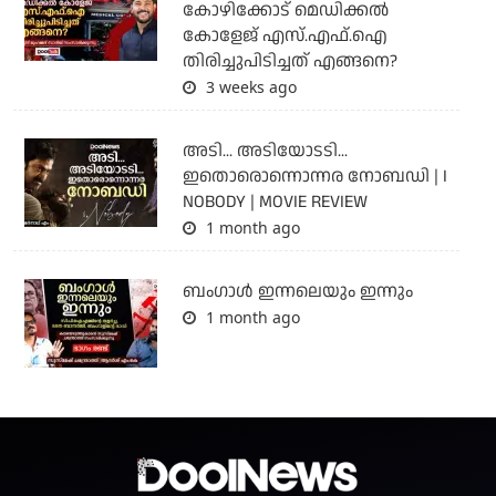
കോഴിക്കോട് മെഡിക്കൽ
കോളേജ് എസ്.എഫ്.ഐ
തിരിച്ചുപിടിച്ചത് എങ്ങനെ?
3 weeks ago
അടി... അടിയോടടി...
ഇതൊരൊന്നൊന്നര നോബഡി | I
NOBODY | MOVIE REVIEW
1 month ago
ബംഗാള്‍ ഇന്നലെയും ഇന്നും
1 month ago