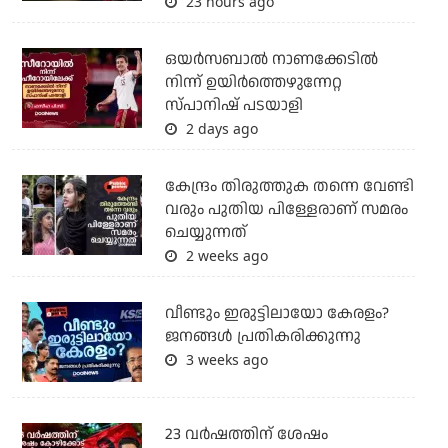
23 hours ago
ഒയര്‍സബാൽ നാണക്കേടിൽ
നിന്ന് ഉയിർത്തെഴുന്നേറ്റ
സ്പാനിഷ് പടയാളി
2 days ago
കേന്ദ്രം തിരുത്തുക തന്നെ വേണ്ടി
വരും പുതിയ പിള്ളേരാണ് സമരം
ചെയ്യുന്നത്
2 weeks ago
വീണ്ടും ഇരുട്ടിലായോ കേരളം?
ജനങ്ങൾ പ്രതികരിക്കുന്നു
3 weeks ago
23 വർഷത്തിന് ശേഷം