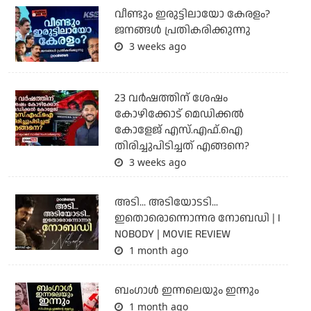
വീണ്ടും ഇരുട്ടിലായോ കേരളം?
ജനങ്ങൾ പ്രതികരിക്കുന്നു
3 weeks ago
23 വർഷത്തിന് ശേഷം
കോഴിക്കോട് മെഡിക്കൽ
കോളേജ് എസ്.എഫ്.ഐ
തിരിച്ചുപിടിച്ചത് എങ്ങനെ?
3 weeks ago
അടി... അടിയോടടി...
ഇതൊരൊന്നൊന്നര നോബഡി | I
NOBODY | MOVIE REVIEW
1 month ago
ബംഗാള്‍ ഇന്നലെയും ഇന്നും
1 month ago