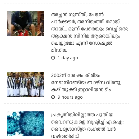
അച്ഛന്‍ ഗുസ്തി, ചേട്ടന്‍
പാര്‍ക്കൗര്‍, അനിയത്തി മൊയ്
തായ്.... മൂന്ന് പേരെയും വെച്ച് ഒരു
ആക്ഷന്‍ സിനിമ ആരെങ്കിലും
ചെയ്യുമോ എന്ന് സോഷ്യല്‍
മീഡിയ
1 day ago
2002ന് ശേഷം കിരീടം
നേടാനിറങ്ങിയ ബാഴ്സ വീണു;
കപ്പ് തൂക്കി ഇറ്റാലിയൻ ടീം
9 hours ago
പ്രകൃതിയിലില്ലാത്ത പുതിയ
വൈറസുകളെ സൃഷ്ടിച്ച് എ.ഐ;
വൈദ്യശാസ്ത്ര രംഗത്ത് വന്‍
വഴിത്തിരിവ്