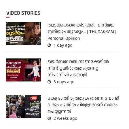
VIDEO STORIES
തുടക്കക്കാര്‍ കിടുക്കി, വിസ്മയ
ഇനിയും തുടരും... | THUDAKKAM |
Personal Opinion
1 day ago
ഒയര്‍സബാൽ നാണക്കേടിൽ
നിന്ന് ഉയിർത്തെഴുന്നേറ്റ
സ്പാനിഷ് പടയാളി
3 days ago
കേന്ദ്രം തിരുത്തുക തന്നെ വേണ്ടി
വരും പുതിയ പിള്ളേരാണ് സമരം
ചെയ്യുന്നത്
2 weeks ago