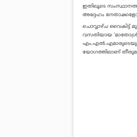
ഇതിലൂടെ സംസ്ഥാനത്ത് പ
അദ്ദേഹം നേതാക്കളോട്
ചൊവ്വാഴ്ച വൈകിട്ട് 
വസതിയായ ‘മാതോശ്രീ’
എം.എല്‍.എമാരുടെയു
യോഗത്തിലാണ് തീരുമ