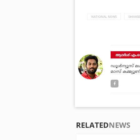
NATIONAL NEWS
SHIVAS
ആദർശ് എം.ക
ഡൂള്‍ന്യൂസ് മള്
മാസ് കമ്മ്യൂണ
RELATED
NEWS