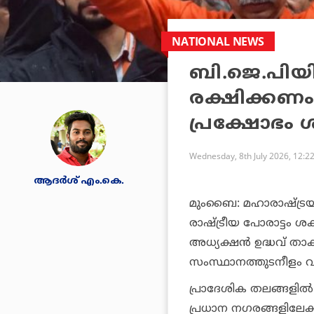
NATIONAL NEWS
ബി.ജെ.പിയില
രക്ഷിക്കണം
പ്രക്ഷോഭം 
Wednesday, 8th July 2026, 12:2
ആദർശ് എം.കെ.
മുംബൈ: മഹാരാഷ്ട്ര
രാഷ്ട്രീയ പോരാട്ടം ശ
അധ്യക്ഷന്‍ ഉദ്ധവ് താ
സംസ്ഥാനത്തുടനീളം വ്യാപി
പ്രാദേശിക തലങ്ങളില്‍
പ്രധാന നഗരങ്ങളിലേക്കും 