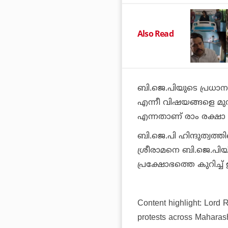
Also Read
ബി.ജെ.പിയുടെ പ്രധാന 
എന്നീ വിഷയങ്ങളെ മുന
എന്നതാണ് രാം രക്ഷാ 
ബി.ജെ.പി ഹിന്ദുത്വത്
ശ്രീരാമനെ ബി.ജെ.പിയി
പ്രക്ഷോഭത്തെ കുറിച്ച
Content highlight: Lord 
protests across Maharash