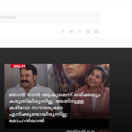
MALAYALAM CINEMA
ഞാൻ നടൻ ആകുമെന്ന് ഒരിക്കലും
കരുതിയിരുന്നില്ല, അതിനുള്ള
കഴിവോ സൗന്ദര്യമോ
എനിക്കുണ്ടായിരുന്നില്ല:
മോഹൻലാൽ
28 min
അജ്മല്‍ കെ