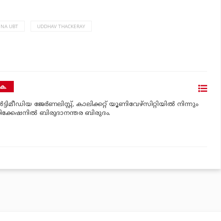
ENA UBT
UDDHAV THACKERAY
െ.
‍ട്ടിമീഡിയ ജേര്‍ണലിസ്റ്റ്, കാലിക്കറ്റ് യൂണിവേഴ്സിറ്റിയില്‍ നിന്നും
ിക്കേഷനില്‍ ബിരുദാനന്തര ബിരുദം.