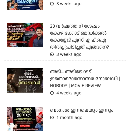
3 weeks ago
23 വർഷത്തിന് ശേഷം
കോഴിക്കോട് മെഡിക്കൽ
കോളേജ് എസ്.എഫ്.ഐ
തിരിച്ചുപിടിച്ചത് എങ്ങനെ?
3 weeks ago
അടി... അടിയോടടി...
ഇതൊരൊന്നൊന്നര നോബഡി | I
NOBODY | MOVIE REVIEW
4 weeks ago
ബംഗാള്‍ ഇന്നലെയും ഇന്നും
1 month ago