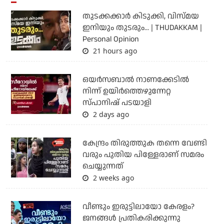
തുടക്കക്കാര്‍ കിടുക്കി, വിസ്മയ
ഇനിയും തുടരും... | THUDAKKAM |
Personal Opinion
21 hours ago
ഒയര്‍സബാൽ നാണക്കേടിൽ
നിന്ന് ഉയിർത്തെഴുന്നേറ്റ
സ്പാനിഷ് പടയാളി
2 days ago
കേന്ദ്രം തിരുത്തുക തന്നെ വേണ്ടി
വരും പുതിയ പിള്ളേരാണ് സമരം
ചെയ്യുന്നത്
2 weeks ago
വീണ്ടും ഇരുട്ടിലായോ കേരളം?
ജനങ്ങൾ പ്രതികരിക്കുന്നു