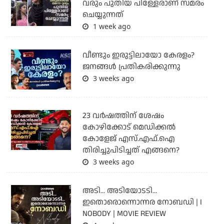
വരും പുതിയ പിള്ളേരാണ് സമരം
ചെയ്യുന്നത്
1 week ago
വീണ്ടും ഇരുട്ടിലായോ കേരളം?
ജനങ്ങൾ പ്രതികരിക്കുന്നു
3 weeks ago
23 വർഷത്തിന് ശേഷം
കോഴിക്കോട് മെഡിക്കൽ
കോളേജ് എസ്.എഫ്.ഐ
തിരിച്ചുപിടിച്ചത് എങ്ങനെ?
3 weeks ago
അടി... അടിയോടടി...
ഇതൊരൊന്നൊന്നര നോബഡി | I
NOBODY | MOVIE REVIEW