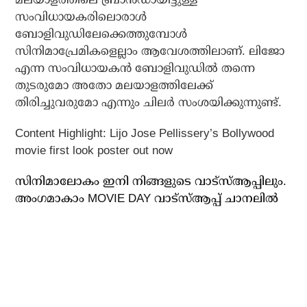
സംവിധായകരിലൊരാള്‍
ബോളിവുഡിലേക്കെത്തുമ്പോള്‍
സിനിമാപ്രേമികളെല്ലാം ആവേശത്തിലാണ്. ലിജോ
എന്ന സംവിധായകന്‍ ബോളിവുഡില്‍ തന്നെ
തുടരുമോ അതോ മലയാളത്തിലേക്ക്
തിരിച്ചുവരുമോ എന്നും ചിലര്‍ സംശയിക്കുന്നുണ്ട്.
Content Highlight: Lijo Jose Pellissery’s Bollywood
movie first look poster out now
സിനിമാലോകം ഇനി നിങ്ങളുടെ വാട്സ്ആപ്പിലും.
അം​ഗമാകാം MOVIE DAY വാട്സ്ആപ്പ് ചാനലിൽ