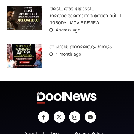
അടി... അടിയോടടി...
ഇതൊരൊന്നൊന്നര നോബഡി | I
NOBODY | MOVIE REVIEW
4 weeks ago
ബംഗാള്‍ ഇന്നലെയും ഇന്നും
1 month ago
About
Team
Privacy Policy