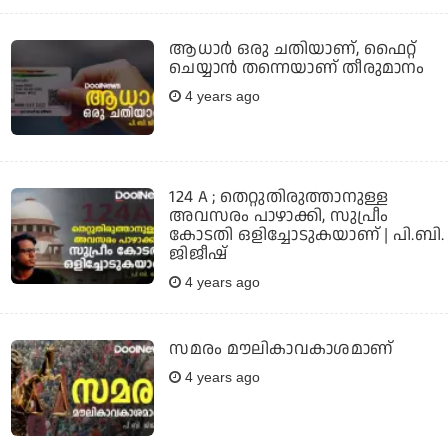
ആധാര്‍ ഒരു ചതിയാണ്, ഫൈറ്റ്
ചെയ്യാന്‍ തന്നെയാണ് തീരുമാനം
4 years ago
124 A ; തെറ്റുതിരുത്താനുള്ള
അവസരം പാഴാക്കി, സുപ്രീം
കോടതി ഒളിച്ചോടുകയാണ് | പി.ബി.
ജിജീഷ്
4 years ago
സമരം മൗലികാവകാശമാണ്
4 years ago