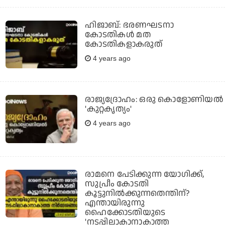
ഹിജാബ്: ഭരണഘടനാ
കോടതികള്‍ മത
കോടതികളാകരുത്
4 years ago
രാജ്യദ്രോഹം: ഒരു കൊളോണിയൽ
'കുറ്റകൃത്യം'
4 years ago
രാമനെ പേടിക്കുന്ന യോഗിക്ക്,
സുപ്രീം കോടതി
കൂട്ടുനില്‍ക്കുന്നതെന്തിന്?
എന്തായിരുന്നു
ഹൈക്കോടതിയുടെ
'നടപ്പിലാകാനാകാത്ത