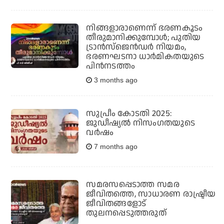
നിങ്ങളാരാണെന്ന് ഭരണകൂടം
തീരുമാനിക്കുമ്പോള്‍; പുതിയ
ട്രാന്‍സ്‌ജെന്‍ഡര്‍ നിയമം,
ഭരണഘടനാ ധാര്‍മികതയുടെ
പിന്‍നടത്തം
3 months ago
സുപ്രീം കോടതി 2025:
ജുഡീഷ്യല്‍ നിസംഗതയുടെ
വര്‍ഷം
7 months ago
സമരസപ്പെടാത്ത സമര
ജീവിതത്തെ, സാധാരണ രാഷ്ട്രീയ
ജീവിതങ്ങളോട്
തുലനപ്പെടുത്തരുത്