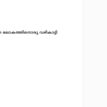
ക്ത ലോകത്തിനൊരു വഴികാട്ടി