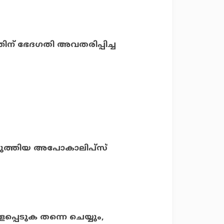
്തിന് ഭേദഗതി അവതരിപ്പിച്ച
പെടുത്തിയ അപോകാലിപ്‌സ്
ളപ്പെടുക തന്നെ ചെയ്യും,