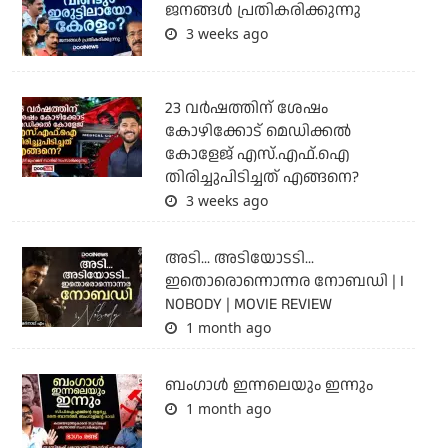
ജനങ്ങൾ പ്രതികരിക്കുന്നു
3 weeks ago
23 വർഷത്തിന് ശേഷം
കോഴിക്കോട് മെഡിക്കൽ
കോളേജ് എസ്.എഫ്.ഐ
തിരിച്ചുപിടിച്ചത് എങ്ങനെ?
3 weeks ago
അടി... അടിയോടടി...
ഇതൊരൊന്നൊന്നര നോബഡി | I
NOBODY | MOVIE REVIEW
1 month ago
ബംഗാള്‍ ഇന്നലെയും ഇന്നും
1 month ago