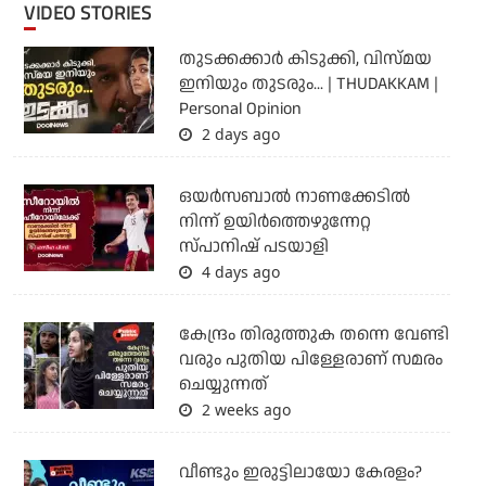
VIDEO STORIES
തുടക്കക്കാര്‍ കിടുക്കി, വിസ്മയ
ഇനിയും തുടരും... | THUDAKKAM |
Personal Opinion
2 days ago
ഒയര്‍സബാൽ നാണക്കേടിൽ
നിന്ന് ഉയിർത്തെഴുന്നേറ്റ
സ്പാനിഷ് പടയാളി
4 days ago
കേന്ദ്രം തിരുത്തുക തന്നെ വേണ്ടി
വരും പുതിയ പിള്ളേരാണ് സമരം
ചെയ്യുന്നത്
2 weeks ago
വീണ്ടും ഇരുട്ടിലായോ കേരളം?