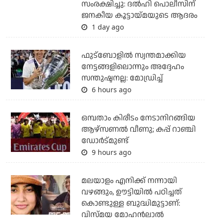
സംരക്ഷിച്ചു: ദല്‍ഹി പൊലീസിന്
ജനകീയ കൂട്ടായ്മയുടെ ആദരം
1 day ago
ഫുട്ബോളില്‍ സ്വന്തമാക്കിയ
നേട്ടങ്ങളിലൊന്നും അദ്ദേഹം
സന്തുഷ്ടനല്ല: മോഡ്രിച്ച്
6 hours ago
ഒമ്പതാം കിരീടം നേടാനിറങ്ങിയ
ആഴ്സണല്‍ വീണു; കപ്പ് റാഞ്ചി
ഡോര്‍ട്മുണ്ട്
9 hours ago
മലയാളം എനിക്ക് നന്നായി
വഴങ്ങും, ഊട്ടിയില്‍ പഠിച്ചത്
കൊണ്ടുള്ള ബുദ്ധിമുട്ടാണ്:
വിസ്മയ മോഹന്‍ലാല്‍