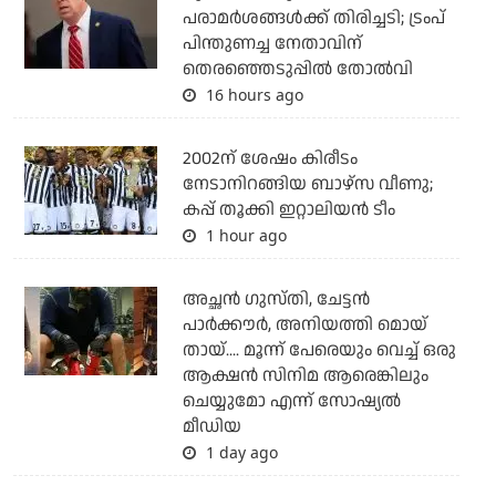
പരാമര്‍ശങ്ങള്‍ക്ക് തിരിച്ചടി; ട്രംപ്
പിന്തുണച്ച നേതാവിന്
തെരഞ്ഞെടുപ്പില്‍ തോല്‍വി
16 hours ago
2002ന് ശേഷം കിരീടം
നേടാനിറങ്ങിയ ബാഴ്സ വീണു;
കപ്പ് തൂക്കി ഇറ്റാലിയൻ ടീം
1 hour ago
അച്ഛന്‍ ഗുസ്തി, ചേട്ടന്‍
പാര്‍ക്കൗര്‍, അനിയത്തി മൊയ്
തായ്.... മൂന്ന് പേരെയും വെച്ച് ഒരു
ആക്ഷന്‍ സിനിമ ആരെങ്കിലും
ചെയ്യുമോ എന്ന് സോഷ്യല്‍
മീഡിയ
1 day ago