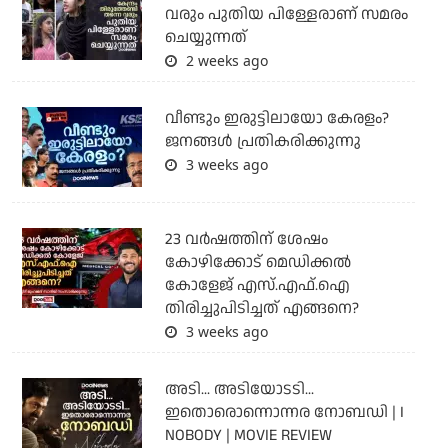
വരും പുതിയ പിള്ളേരാണ് സമരം
ചെയ്യുന്നത്
2 weeks ago
വീണ്ടും ഇരുട്ടിലായോ കേരളം?
ജനങ്ങൾ പ്രതികരിക്കുന്നു
3 weeks ago
23 വർഷത്തിന് ശേഷം
കോഴിക്കോട് മെഡിക്കൽ
കോളേജ് എസ്.എഫ്.ഐ
തിരിച്ചുപിടിച്ചത് എങ്ങനെ?
3 weeks ago
അടി... അടിയോടടി...
ഇതൊരൊന്നൊന്നര നോബഡി | I
NOBODY | MOVIE REVIEW