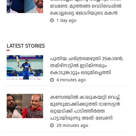
വേണ്ടേ: മുത്തങ്ങ വെടിവെപ്പില്‍
കൊല്ലപ്പെട്ട ജോഗിയുടെ മകന്‍
1 day ago
LATEST STORIES
പുതിയ ചരിത്രമെഴുതി 35കാരന്‍;
തമിഴ്‌നാട്ടില്‍ ഇടിമിന്നലും
കൊടുങ്കാറ്റും ഒരുമിച്ചെത്തി
4 minutes ago
കസേരയിൽ കാലുകയറ്റി വെച്ച്,
മുണ്ടുമടക്കിക്കുത്തി ദാസേട്ടൻ
ഒറ്റയടിക്ക് പാടിത്തീർത്ത
പാട്ടായിരുന്നു അത്: ബേണി
29 minutes ago