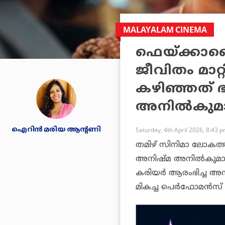
MALAYALAM CINEMA
ഫെയ്ക്കാണ
ജീവിതം മാറ്
കഴിഞ്ഞത് ഭ
അനില്‍കുമാ
ഐറിന്‍ മരിയ ആന്റണി
Saturday, 4th April 2026, 8:43 
തമിഴ് സിനിമാ ലോകത്ത് 
അനിഷ്മ അനില്‍കുമാ
കരിയര്‍ ആരംഭിച്ച
മികച്ച പെര്‍ഫോമന്‍സ് ക