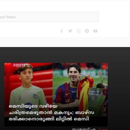
FOOTBALL
മെസിയുടെ വഴിയേ
ചരിത്രമെഴുതാന്‍ മകനും; ബാഴ്‌സ
ഭരിക്കാനൊരുങ്ങി ലിറ്റില്‍ മെസി
2 min
സുദേവ് എ